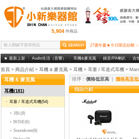
5,904
件商品
27週年慶★今日限定結帳↘
★ 最新上架
Audio生活（音響）
耳機&麥克風
錄音/PA喇叭
吉
首頁
>
商品介紹
>
耳機 & 麥克風
>
耳機
>
耳塞 / 耳道式耳機
> Mars
排序：
價格低至高
|
價格高至低
耳機 & 麥克風
耳機(181)
耳塞 / 耳道式耳機(54)
JBL(9)
BOSE(6)
Soundcore(9)