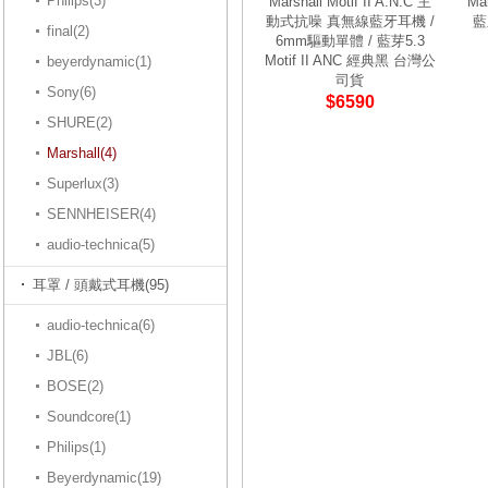
Philips(3)
Marshall Motif II A.N.C 主
Ma
動式抗噪 真無線藍牙耳機 /
藍
final(2)
6mm驅動單體 / 藍芽5.3
Motif II ANC 經典黑 台灣公
beyerdynamic(1)
司貨
Sony(6)
$6590
SHURE(2)
Marshall(4)
Superlux(3)
SENNHEISER(4)
audio-technica(5)
耳罩 / 頭戴式耳機(95)
audio-technica(6)
JBL(6)
BOSE(2)
Soundcore(1)
Philips(1)
Beyerdynamic(19)