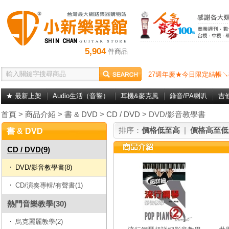
5,904
件商品
27週年慶★今日限定結帳↘
★ 最新上架
Audio生活（音響）
耳機&麥克風
錄音/PA喇叭
吉
首頁
>
商品介紹
>
書 & DVD
>
CD / DVD
> DVD/影音教學書
排序：
價格低至高
|
價格高至低
書 & DVD
CD / DVD(9)
DVD/影音教學書(8)
CD/演奏專輯/有聲書(1)
熱門音樂教學(30)
烏克麗麗教學(2)