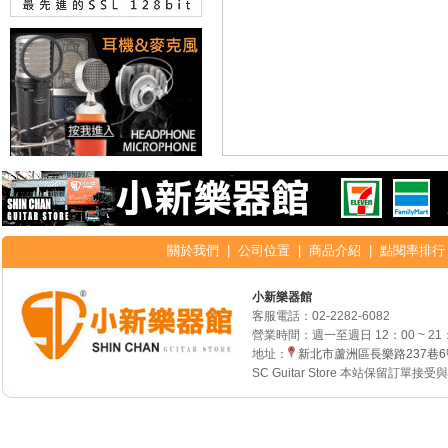
關於我們
|
公司位置
|
商品介紹
|
點閱率排行
小新樂器館
客服電話：
02-2282-6082
營業時間：週一至週日 12：00 ~ 21
地址：
新北市蘆洲區長樂路237巷
SC Guitar Store 本站保留訂單接