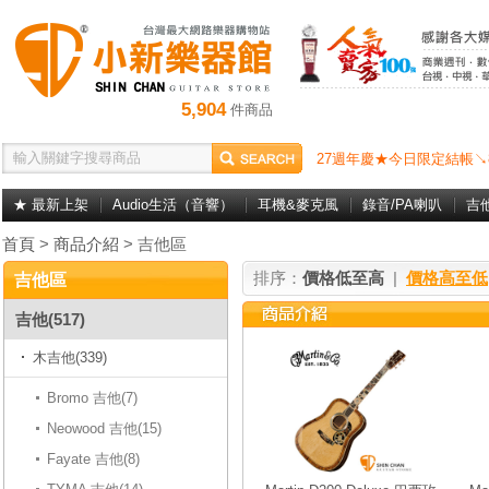
5,904
件商品
27週年慶★今日限定結帳↘
★ 最新上架
Audio生活（音響）
耳機&麥克風
錄音/PA喇叭
吉
首頁
>
商品介紹
> 吉他區
排序：
價格低至高
|
價格高至低
吉他區
吉他(517)
木吉他(339)
Bromo 吉他(7)
Neowood 吉他(15)
Fayate 吉他(8)