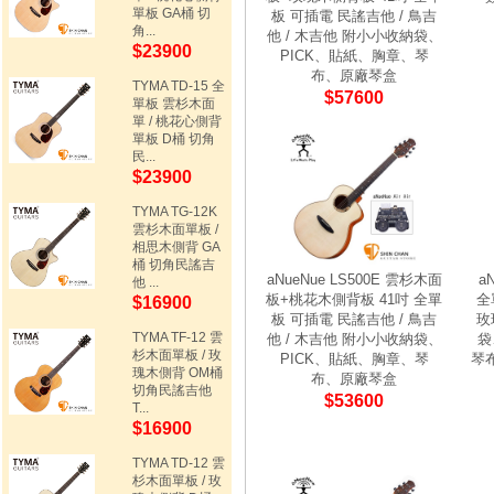
單板 GA桶 切
板 可插電 民謠吉他 / 鳥吉
角...
他 / 木吉他 附小小收納袋、
$23900
PICK、貼紙、胸章、琴
布、原廠琴盒
TYMA TD-15 全
$57600
單板 雲杉木面
單 / 桃花心側背
單板 D桶 切角
民...
$23900
TYMA TG-12K
雲杉木面單板 /
相思木側背 GA
桶 切角民謠吉
aNueNue LS500E 雲杉木面
a
他 ...
板+桃花木側背板 41吋 全單
全
$16900
板 可插電 民謠吉他 / 鳥吉
玫
TYMA TF-12 雲
他 / 木吉他 附小小收納袋、
袋
杉木面單板 / 玫
PICK、貼紙、胸章、琴
琴
瑰木側背 OM桶
布、原廠琴盒
切角民謠吉他
$53600
T...
$16900
TYMA TD-12 雲
杉木面單板 / 玫