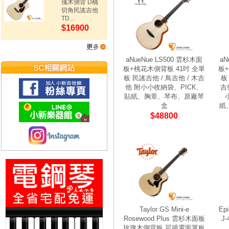
瑰木側背 D桶
切角民謠吉他
TD...
$16900
aNueNue LS500 雲杉木面
aN
板+桃花木側背板 41吋 全單
板
板 民謠吉他 / 鳥吉他 / 木吉
板
他 附小小收納袋、PICK、
吉
貼紙、胸章、琴布、原廠琴
盒
紙
$48800
Taylor GS Mini-e
Epi
Rosewood Plus 雲杉木面板
J
玫瑰木側背板 可插電面單板