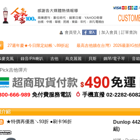
會員登入
|
加入會員
|
訂單查詢
27週年慶★今日限定結帳↘89折起
最高吉他牆在台灣》2026最新IG拍
&麥克風
錄音/PA喇叭
吉他
烏克麗麗
貝斯
鋼琴/電子琴
音箱
Pick吉他彈片
800-666-989
免付費服務電話
手機直撥 02-2282-60
★特價再優惠↘93折 ●刷卡96折
Dunlop 4
組)