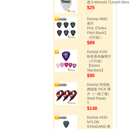
度:0.46mm/0.71mm/0.96mm/
$25
Dunlop 4880
彈片
Pick【Tortex
Pitch Black】
（6片組）
$89
Dunlop 4100
粉色系烏龜彈片
（六片組）
【Delrin
Standard】
$90
Dunlop 玳瑁色
拇指套 PICK 彈
片（一組三個）
Shell Plastic
T...
$140
Dunlop 4420
NYLON
STANDARD 彈