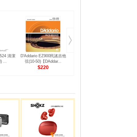
6524 清潔
D'Addario EZ900民謠吉他
美國 MusicNomad MN101
民謠吉
 ...
弦(10-50)【DAddar...
(120mL) 吉他復原亮...
$220
$330