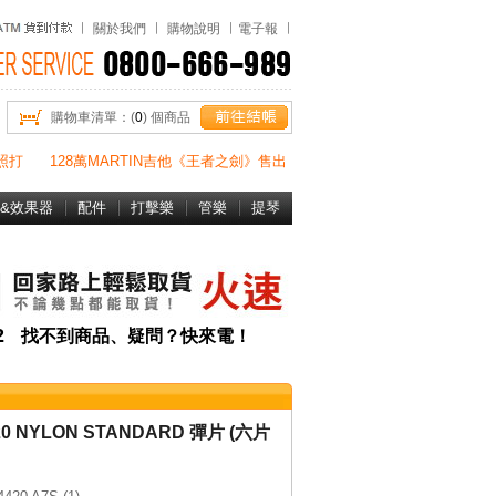
關於我們
購物說明
電子報
購物車清單：(
0
) 個商品
照打
128萬MARTIN吉他《王者之劍》售出
&效果器
配件
打擊樂
管樂
提琴
書&DVD
82
找不到商品、疑問？快來電！
420 NYLON STANDARD 彈片 (六片