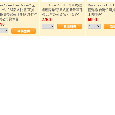
se SoundLink Micro2 全
JBL Tune 770NC 耳罩式/自
Bose SoundLink
二代/IP67防水防塵/可掛
適應降噪/頭戴式藍牙降噪耳
揚聲器 台灣公司貨
掛/攜帶式藍牙喇叭 粉紅色
機 台灣公司貨保固 (白色)
木咖啡色)
灣公司貨保固
2750
5990
90