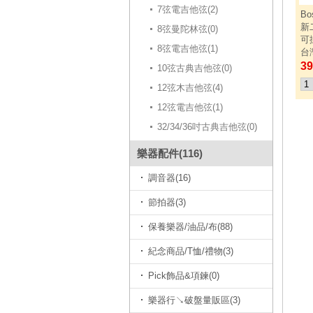
7弦電吉他弦(2)
Bo
新
8弦曼陀林弦(0)
可
8弦電吉他弦(1)
台
39
10弦古典吉他弦(0)
12弦木吉他弦(4)
12弦電吉他弦(1)
32/34/36吋古典吉他弦(0)
樂器配件(116)
調音器(16)
節拍器(3)
保養樂器/油品/布(88)
紀念商品/T恤/禮物(3)
Pick飾品&項鍊(0)
樂器行↘破盤量販區(3)