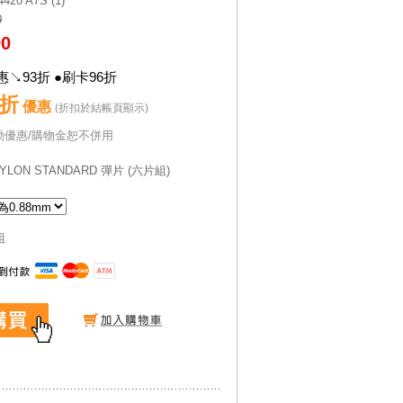
420 A7S (1)
0
90
↘93折 ●刷卡96折
3折
優惠
(折扣於結帳頁顯示)
動優惠/購物金恕不併用
0 NYLON STANDARD 彈片 (六片組)
組