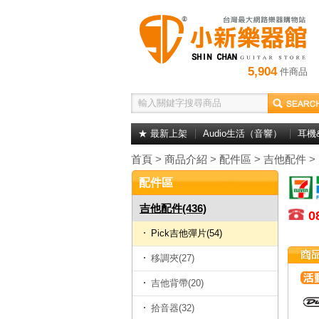
5,904
件商品
★ 最新上架
Audio生活（音響）
耳機
首頁
>
商品介紹
>
配件區
>
吉他配件
>
配件區
吉他配件(436)
0
Pick吉他彈片(54)
移調夾(27)
吉他背帶(20)
拾音器(32)