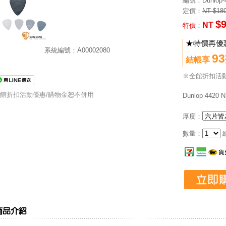
編號
：Dunlop-4
定價：
NT $18
$
NT
特價：
★特價再優惠
系統編號：A00002080
9
結帳享
※全館折扣活
館折扣活動優惠/購物金恕不併用
Dunlop 442
厚度：
數量：