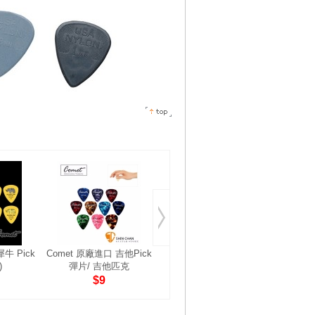
犀牛 Pick
Comet 原廠進口 吉他Pick
美國Clayton Acetal
Taylor
)
彈片/ 吉他匹克
Polyman系列-水滴型單...
廠
$9
$22