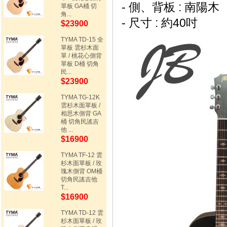
- 側、背板 : 南陽木
單板 GA桶 切
角...
- 尺寸 : 約40吋
$23900
TYMA TD-15 全
單板 雲杉木面
單 / 桃花心側背
單板 D桶 切角
民...
$23900
TYMA TG-12K
雲杉木面單板 /
相思木側背 GA
桶 切角民謠吉
他 ...
$16900
TYMA TF-12 雲
杉木面單板 / 玫
瑰木側背 OM桶
切角民謠吉他
T...
$16900
TYMA TD-12 雲
杉木面單板 / 玫