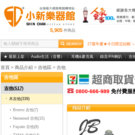
5,905
件商品
27週年慶★今日限定結帳↘
★ 最新上架
Audio生活（音響）
耳機&麥克風
錄音/PA喇叭
吉
首頁
>
商品介紹
>
吉他區
>
吉他
吉他區
吉他(517)
0800-666-989
免付費
木吉他(339)
Bromo 吉他(7)
Neowood 吉他(15)
Fayate 吉他(8)