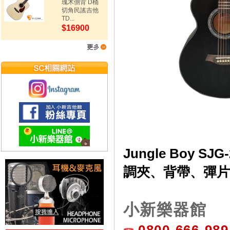
瑰木側背 D桶
切角民謠吉他
TD...
$16900
Jungle Boy 
調夾、背帶、彈片【
小新樂器館