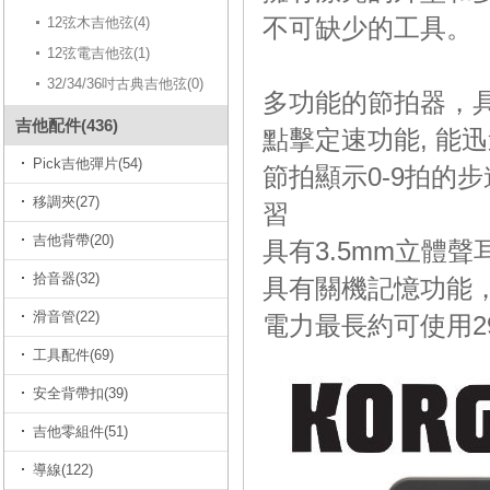
不可缺少的工具。
12弦木吉他弦(4)
12弦電吉他弦(1)
32/34/36吋古典吉他弦(0)
多功能的節拍器，
吉他配件(436)
點擊定速功能, 能
Pick吉他彈片(54)
節拍顯示0-9拍的
移調夾(27)
習
吉他背帶(20)
具有3.5mm立體
拾音器(32)
具有關機記憶功能
滑音管(22)
電力最長約可使用2
工具配件(69)
安全背帶扣(39)
吉他零組件(51)
導線(122)