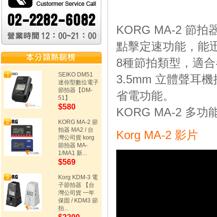
KORG MA-2 
點擊定速功能，能迅
8種節拍類型，適
SEIKO DM51
3.5mm 立體聲
迷你型數位電子
節拍器【DM-
省電功能。
51】
$580
KORG MA-2 
KORG MA-2 節
拍器 MA2 / 台
Korg MA-2 影片
灣公司貨 korg
節拍器 MA-
1/MA1 新...
$569
Korg KDM-3 電
子節拍器 【台
灣公司貨 一年
保固 / KDM3 節
拍...