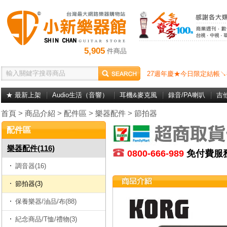
5,905
件商品
27週年慶★今日限定結帳↘
★ 最新上架
Audio生活（音響）
耳機&麥克風
錄音/PA喇叭
吉
首頁
>
商品介紹
>
配件區
>
樂器配件
>
節拍器
配件區
樂器配件(116)
0800-666-989
免付費
調音器(16)
節拍器(3)
保養樂器/油品/布(88)
紀念商品/T恤/禮物(3)