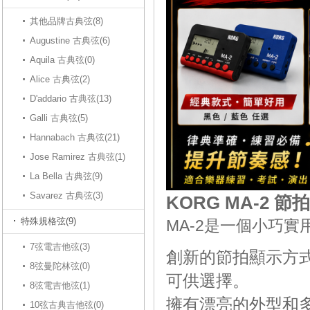
其他品牌古典弦(8)
Augustine 古典弦(6)
Aquila 古典弦(0)
Alice 古典弦(2)
D'addario 古典弦(13)
Galli 古典弦(5)
Hannabach 古典弦(21)
Jose Ramirez 古典弦(1)
La Bella 古典弦(9)
Savarez 古典弦(3)
KORG MA-2 節
特殊規格弦(9)
MA-2是一個小巧
7弦電吉他弦(3)
創新的節拍顯示方
8弦曼陀林弦(0)
可供選擇。
8弦電吉他弦(1)
擁有漂亮的外型和多
10弦古典吉他弦(0)