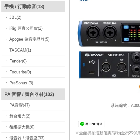
手機 / 行動錄音(13)
JBL(2)
iRig 原廠公司貨(2)
Apogee 錄音室品牌(5)
TASCAM(1)
Fender(0)
Focusrite(0)
PreSonus (3)
PA 音響 / 舞台器材(102)
PA音響(47)
系統編號：A0001
舞台燈光(2)
後級擴大機(6)
※全館折扣活動優惠/購物金恕不併
混音器 / 混音座(33)