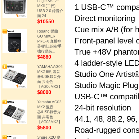
Logic SSL2+
1 USB-C™ compati
MKII (二代)
USB 2.0 錄音介
面 24-...
Direct monitoring
$10550
Cue mix A/B (for 
Roland 樂蘭
GO MIXER
Front-panel level 
PRO-X 直播神
器/網紅必備/手
True +48V phanto
機行動裝...
$4880
4 ladder-style LED
YAMAHA AG06
MK2 6軌 混音
Studio One Artist
器/USB錄音介
面 共兩色
Studio Magic Plug-
【AG06MK2】
$8000
USB-C™ compatibl
Yamaha AG03
24-bit resolution
MK2 混音
器/USB錄音介
44.1, 48, 88.2, 96
面 共兩色
【AG03MK2】
$5800
Road-rugged const
Shure X2U 麥