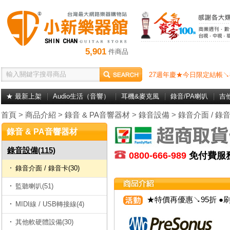
5,901
件商品
27週年慶★今日限定結帳↘
★ 最新上架
Audio生活（音響）
耳機&麥克風
錄音/PA喇叭
吉
首頁
>
商品介紹
>
錄音 & PA音響器材
>
錄音設備
>
錄音介面 / 錄
錄音 & PA音響器材
錄音設備(115)
0800-666-989
免付費
錄音介面 / 錄音卡(30)
監聽喇叭(51)
★特價再優惠↘95折 ●刷
MIDI線 / USB轉接線(4)
其他軟硬體設備(30)