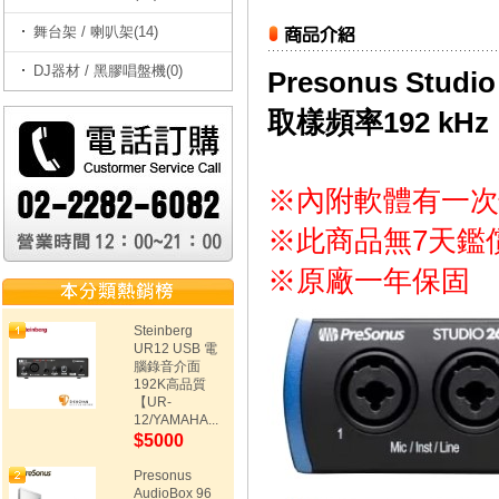
舞台架 / 喇叭架(14)
DJ器材 / 黑膠唱盤機(0)
Presonus Stu
取樣頻率192 kHz
※內附軟體有一次
※此商品無7天鑑
※原廠一年保固
Steinberg
UR12 USB 電
腦錄音介面
192K高品質
【UR-
12/YAMAHA...
$5000
Presonus
AudioBox 96