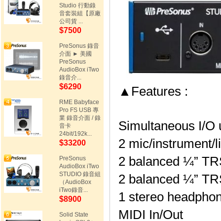
Studio 行動錄
音套裝組【原廠
公司貨 ...
$7500
PreSonus 錄音
介面 ► 美國
PreSonus
AudioBox iTwo
錄音介...
$6290
▲
Features :
RME Babyface
Pro FS USB 專
業 錄音介面 / 錄
Simultaneous I/O u
音卡
24bit/192k...
2 mic/instrument/
$33200
2 balanced ¼” TR
PreSonus
AudioBox iTwo
STUDIO 錄音組
2 balanced ¼” TRS
（AudioBox
iTwo錄音...
1 stereo headphon
$8900
MIDI In/Out
Solid State