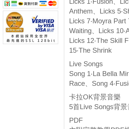
Licks 1‧Fusion、Li
Anthem、Licks 5‧Sh
Licks 7‧Moyra Par
Waiting、Licks 10‧A
Licks 12‧The Skill
15‧The Shrink
Live Songs
Song 1‧La Bella M
Race、Song 4‧Fus
卡拉OK背景音樂
5首Live Songs
PDF