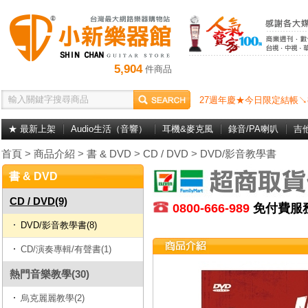
5,904
件商品
27週年慶★今日限定結帳↘
★ 最新上架
Audio生活（音響）
耳機&麥克風
錄音/PA喇叭
吉
首頁
>
商品介紹
>
書 & DVD
>
CD / DVD
>
DVD/影音教學書
書 & DVD
CD / DVD(9)
0800-666-989
免付費
DVD/影音教學書(8)
CD/演奏專輯/有聲書(1)
熱門音樂教學(30)
烏克麗麗教學(2)