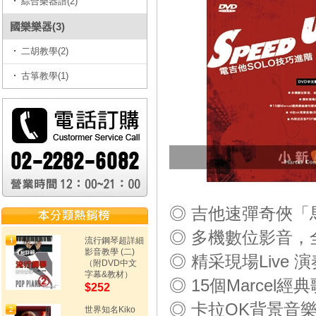
綜合樂器譜(2)
國樂樂器(3)
二胡教學(2)
古箏教學(1)
◎ 吉他速彈奇俠「
◎ 多機數位影音，
流行鋼琴超詳細
影音教學 (二)
◎ 精采現場Live 演
（附DVD中文
字幕&教材）
◎ 15個Marcel經典
$252
◎ 卡拉OK背景音樂(B
世界知名Kiko