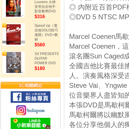
Loureiro 火神
◎ 內附近百首PD
安哥拉吉他手-
影音教學DVD
◎DVD 5 NTSC M
$316
Speed Up（電
吉他SOLO技巧
Marcel Coenen馬
進階）DVD+教
材
$560
Marcel Coe
SX PRESENTS
滾名團Sun Cag
GUITAR
POWER DVD
全國吉他比賽最佳搖
$180
人。演奏風格深受吉他天王
Steve Vai、Yn
位音樂界人盡皆知
本張DVD是馬歇柯
馬歇柯爾將以幽默
各位分享他個人的