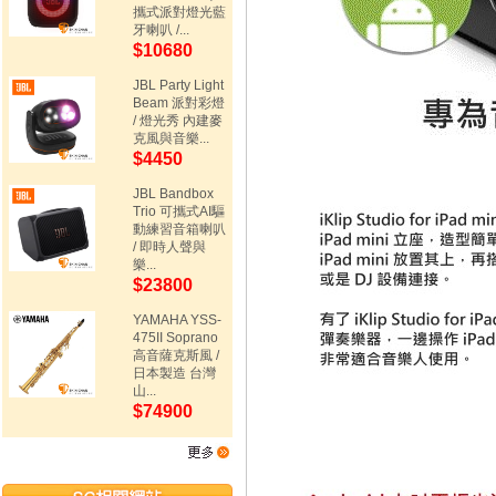
攜式派對燈光藍
牙喇叭 /...
$10680
JBL Party Light
Beam 派對彩燈
/ 燈光秀 內建麥
克風與音樂...
$4450
JBL Bandbox
Trio 可攜式AI驅
動練習音箱喇叭
/ 即時人聲與
樂...
$23800
YAMAHA YSS-
475II Soprano
高音薩克斯風 /
日本製造 台灣
山...
$74900