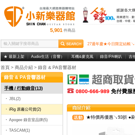
5,901
件商品
27週年慶★今日限定結帳↘
★ 最新上架
Audio生活（音響）
耳機&麥克風
錄音/PA喇叭
吉
首頁
>
商品介紹
>
錄音 & PA音響器材
錄音 & PA音響器材
手機 / 行動錄音(13)
0800-666-989
免付費
JBL(2)
iRig 原廠公司貨(2)
★特價再優惠↘93折 ●刷
Apogee 錄音室品牌(5)
TASCAM(1)