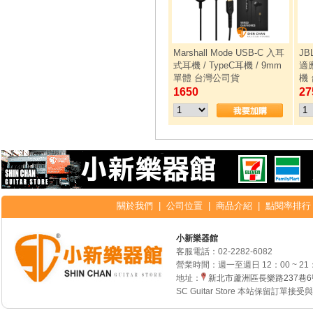
Marshall Mode USB-C 入耳
JB
式耳機 / TypeC耳機 / 9mm
適
單體 台灣公司貨
機
1650
27
關於我們
|
公司位置
|
商品介紹
|
點閱率排行
小新樂器館
客服電話：
02-2282-6082
營業時間：週一至週日 12：00 ~ 21
地址：
新北市蘆洲區長樂路237巷
SC Guitar Store 本站保留訂單接