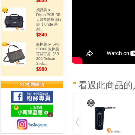
$630
攜行袋 ►
Dixon PCB-DB
大鼓雙踏板攜行
袋【Kinde 系
列...
$840
鼓棒袋 ► SKB
SB300 鼓棒袋
可背可提【SB-
300/Deluxe
Stick...
$980
看過此商品的