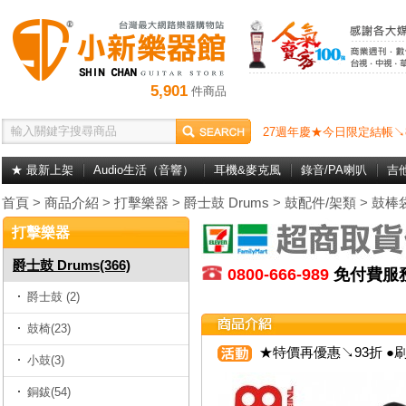
5,901
件商品
27週年慶★今日限定結帳↘
★ 最新上架
Audio生活（音響）
耳機&麥克風
錄音/PA喇叭
吉
首頁
>
商品介紹
>
打擊樂器
>
爵士鼓 Drums
>
鼓配件/架類
>
鼓棒
打擊樂器
爵士鼓 Drums(366)
0800-666-989
免付費
爵士鼓 (2)
鼓椅(23)
★特價再優惠↘93折 ●刷
小鼓(3)
銅鈸(54)