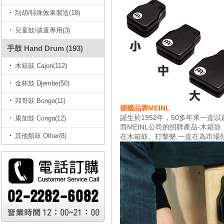
刮胡/特殊效果製造(18)
兒童鼓/孩童專用(3)
手鼓 Hand Drum (193)
木箱鼓 Cajon(112)
金杯鼓 Djembe(50)
邦哥鼓 Bongo(11)
德國品牌MEINL
誕生於1952年，50多年來一
康加鼓 Conga(12)
而MEINL公司的招牌產品-木箱鼓
其他類鼓 Other(8)
在木箱鼓、打擊樂,一直在為市場