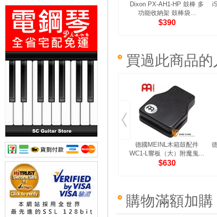
Dixon PX-AH1-HP 鼓棒 多
i
功能收納架 鼓棒袋...
$390
買過此商品的
德國MEINL木箱鼓配件
德
WC1-L響板（大）附魔鬼...
$630
購物滿額加購