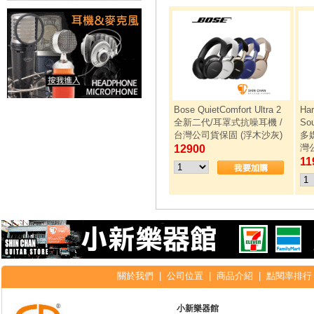
Bose QuietComfort Ultra 2
Ha
全新二代/耳罩式抗噪耳機 /
So
台灣公司貨保固 (浮木沙灰)
多媒
灣
12900
11
關於我們
|
公司位置
|
商品介紹
|
點閱率排行
小新樂器館