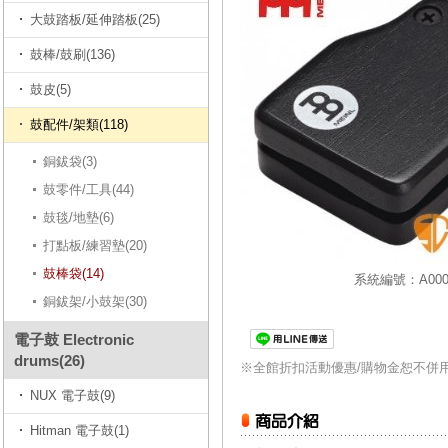
大鼓踏板/延伸踏板(25)
鼓棒/鼓刷(136)
鼓皮(5)
鼓配件/架類(118)
銅鈸袋(3)
鼓零件/工具(44)
鼓毯/地墊(6)
打點板/練習墊(20)
鼓棒袋(14)
系統編號：A0000
銅鈸架/小鼓架(30)
電子鼓 Electronic
drums(26)
※全館折扣活動優惠/購物金恕不併
NUX 電子鼓(9)
Hitman 電子鼓(1)