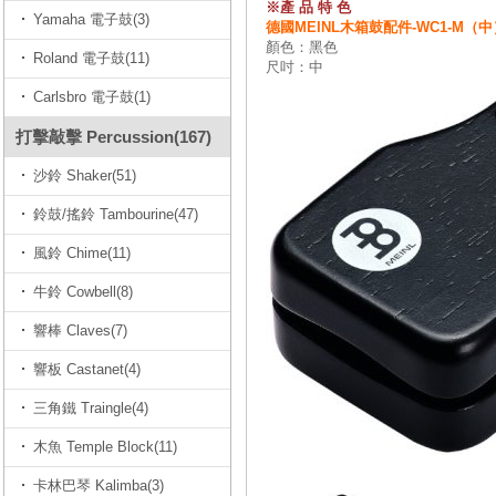
※產 品 特 色
Yamaha 電子鼓(3)
德國MEINL木箱鼓配件-WC1-M（
顏色：黑色
Roland 電子鼓(11)
尺吋：中
Carlsbro 電子鼓(1)
打擊敲擊 Percussion(167)
沙鈴 Shaker(51)
鈴鼓/搖鈴 Tambourine(47)
風鈴 Chime(11)
牛鈴 Cowbell(8)
響棒 Claves(7)
響板 Castanet(4)
三角鐵 Traingle(4)
木魚 Temple Block(11)
卡林巴琴 Kalimba(3)