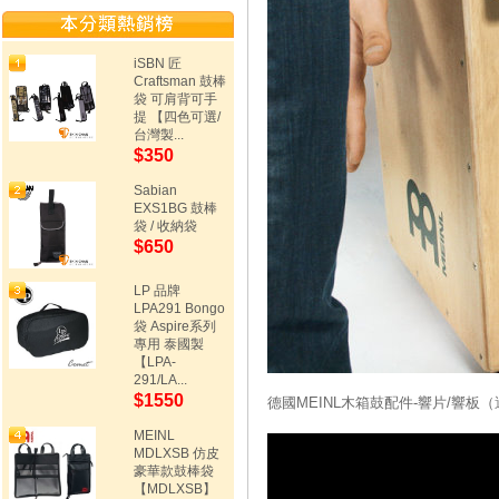
iSBN 匠
Craftsman 鼓棒
袋 可肩背可手
提 【四色可選/
台灣製...
$350
Sabian
EXS1BG 鼓棒
袋 / 收納袋
$650
LP 品牌
LPA291 Bongo
袋 Aspire系列
專用 泰國製
【LPA-
291/LA...
$1550
德國MEINL木箱鼓配件-響片/響板
MEINL
MDLXSB 仿皮
豪華款鼓棒袋
【MDLXSB】