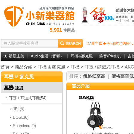
5,901
件商品
27週年慶★今日限定結帳↘
★ 最新上架
Audio生活（音響）
耳機&麥克風
錄音/PA喇叭
吉
首頁
>
商品介紹
>
耳機 & 麥克風
>
耳機
>
耳罩 / 頭戴式耳機
> AK
排序：
價格低至高
|
價格高至低
耳機 & 麥克風
耳機(182)
耳塞 / 耳道式耳機(54)
JBL(9)
BOSE(6)
Soundcore(9)