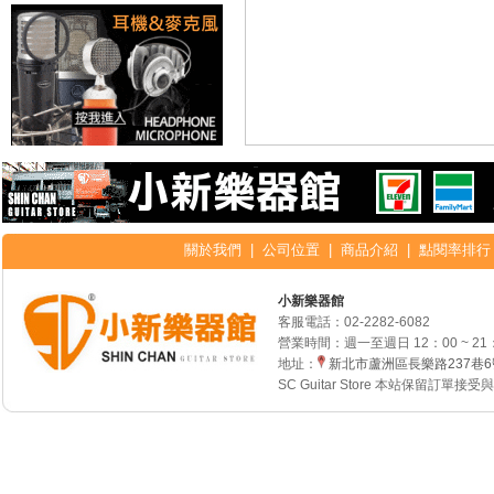
關於我們
|
公司位置
|
商品介紹
|
點閱率排行
小新樂器館
客服電話：
02-2282-6082
營業時間：週一至週日 12：00 ~ 21
地址：
新北市蘆洲區長樂路237巷
SC Guitar Store 本站保留訂單接