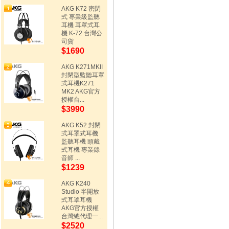
AKG K72 密閉
式 專業級監聽
耳機 耳罩式耳
機 K-72 台灣公
司貨
$1690
AKG K271MKII
封閉型監聽耳罩
式耳機K271
MK2 AKG官方
授權台...
$3990
AKG K52 封閉
式耳罩式耳機
監聽耳機 頭戴
式耳機 專業錄
音師 ...
$1239
AKG K240
Studio 半開放
式耳罩耳機
AKG官方授權
台灣總代理一...
$2520