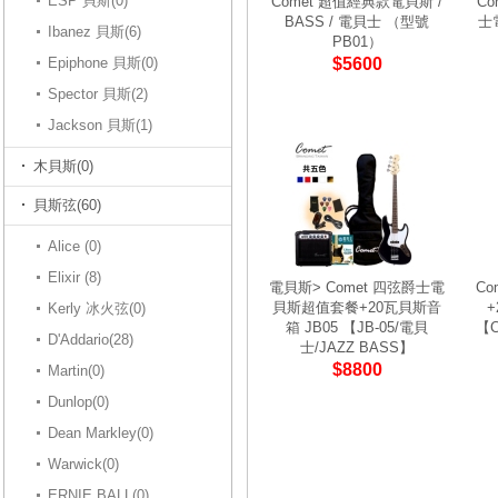
ESP 貝斯(0)
Comet 超值經典款電貝斯 /
Co
BASS / 電貝士 （型號
士電
Ibanez 貝斯(6)
PB01）
Epiphone 貝斯(0)
$5600
Spector 貝斯(2)
Jackson 貝斯(1)
木貝斯(0)
貝斯弦(60)
Alice (0)
Elixir (8)
電貝斯> Comet 四弦爵士電
Co
貝斯超值套餐+20瓦貝斯音
+
Kerly 冰火弦(0)
箱 JB05 【JB-05/電貝
【
D'Addario(28)
士/JAZZ BASS】
$8800
Martin(0)
Dunlop(0)
Dean Markley(0)
Warwick(0)
ERNIE BALL(0)