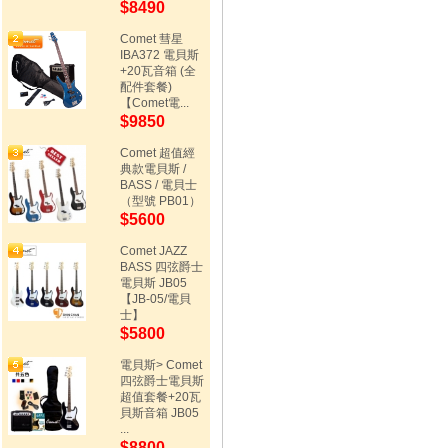
$8490
Comet 彗星
IBA372 電貝斯
+20瓦音箱 (全
配件套餐)
【Comet電...
$9850
Comet 超值經
典款電貝斯 /
BASS / 電貝士
（型號 PB01）
$5600
Comet JAZZ
BASS 四弦爵士
電貝斯 JB05
【JB-05/電貝
士】
$5800
電貝斯> Comet
四弦爵士電貝斯
超值套餐+20瓦
貝斯音箱 JB05
...
$8800