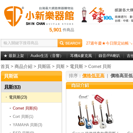
5,901
件商品
27週年慶★今日限定結帳↘
★ 最新上架
Audio生活（音響）
耳機&麥克風
錄音/PA喇叭
吉
首頁
>
商品介紹
>
貝斯區
>
貝斯
>
電貝斯
> Comet 貝斯
排序：
價格低至高
|
價格高至低
貝斯區
貝斯(83)
電貝斯(23)
Comet 貝斯(6)
Cort 貝斯(1)
YAMAHA 貝斯(3)