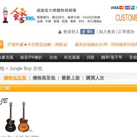
會員登入
|
加入會員
|
訂單查詢
27週年慶★今日限定結帳↘89折起
最高吉他牆在台灣》2026最新IG拍
&麥克風
錄音/PA喇叭
吉他
烏克麗麗
貝斯
鋼琴/電子琴
音箱
他
> Jungle Boy 吉他
：
價格低至高
|
價格高至低
|
最新上架
|
購買人次