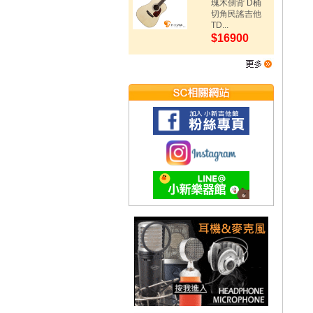
瑰木側背 D桶
切角民謠吉他
TD...
$16900