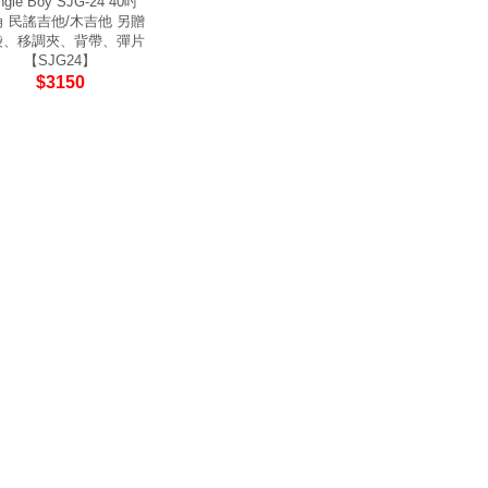
ngle Boy SJG-24 40吋
 民謠吉他/木吉他 另贈
袋、移調夾、背帶、彈片
【SJG24】
$3150