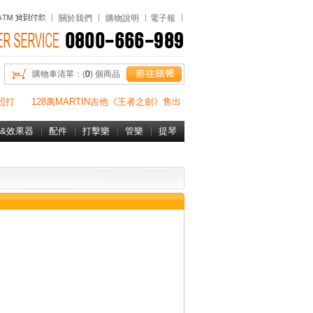
關於我們
購物說明
電子報
購物車清單：(
0
) 個商品
照打
128萬MARTIN吉他《王者之劍》售出
&效果器
配件
打擊樂
管樂
提琴
書&DVD