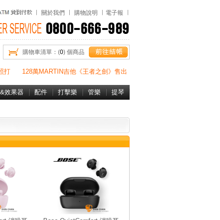
關於我們
購物說明
電子報
購物車清單：(
0
) 個商品
照打
128萬MARTIN吉他《王者之劍》售出
&效果器
配件
打擊樂
管樂
提琴
書&DVD