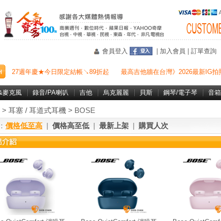
會員登入
|
加入會員
|
訂單查詢
27週年慶★今日限定結帳↘89折起
最高吉他牆在台灣》2026最新IG拍
&麥克風
錄音/PA喇叭
吉他
烏克麗麗
貝斯
鋼琴/電子琴
音箱
>
耳塞 / 耳道式耳機
> BOSE
：
價格低至高
|
價格高至低
|
最新上架
|
購買人次