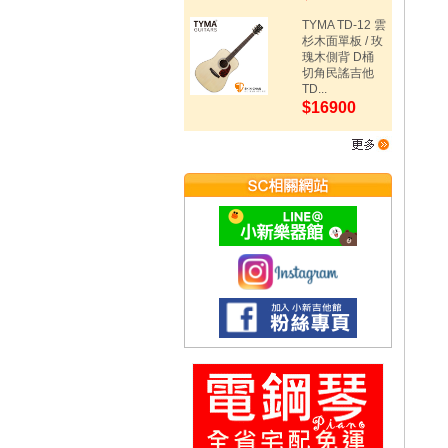
TYMA TD-12 雲
杉木面單板 / 玫
瑰木側背 D桶
切角民謠吉他
TD...
$16900