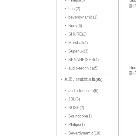
Philips(3)
Bos
塞式
final(2)
beyerdynamic(1)
Sony(6)
SHURE(2)
Marshall(4)
Superlux(3)
SENNHEISER(4)
Bos
audio-technica(5)
塞式
耳罩 / 頭戴式耳機(95)
audio-technica(6)
JBL(6)
BOSE(2)
Soundcore(1)
Philips(1)
Beyerdynamic(19)