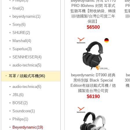
Philips(3)
Beyerdynamic 拜耳 DT770
Be
PRO 80ohms 封閉 耳罩式
P
final(2)
監聽耳機【附收納袋、轉接
監
頭/德國製/台灣公司貨二年
頭
beyerdynamic(1)
保固】
Sony(6)
$6500
SHURE(2)
Marshall(4)
Superlux(3)
SENNHEISER(4)
audio-technica(5)
beyerdynamic DT990 經典
b
耳罩 / 頭戴式耳機(96)
黑特別版 Black Special
3
Edition有線頭戴式耳機 / 德
機
audio-technica(6)
國製造台灣公司貨
JBL(6)
$6190
BOSE(2)
Soundcore(1)
Philips(1)
Beyerdynamic(19)