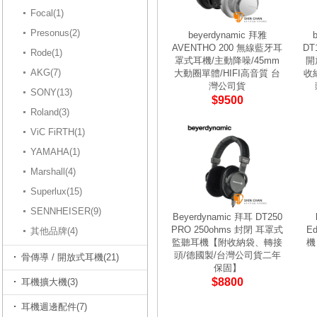
Focal(1)
Presonus(2)
beyerdynamic 拜雅
AVENTHO 200 無線藍牙耳
DT
Rode(1)
罩式耳機/主動降噪/45mm
開
AKG(7)
大動圈單體/HIFI高音質 台
收
灣公司貨
SONY(13)
$9500
Roland(3)
ViC FiRTH(1)
YAMAHA(1)
Marshall(4)
Superlux(15)
SENNHEISER(9)
Beyerdynamic 拜耳 DT250
PRO 250ohms 封閉 耳罩式
E
其他品牌(4)
監聽耳機【附收納袋、轉接
機
頭/德國製/台灣公司貨二年
骨傳導 / 開放式耳機(21)
保固】
$8800
耳機擴大機(3)
耳機週邊配件(7)