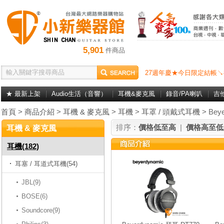
5,901
件商品
27週年慶★今日限定結帳↘
★ 最新上架
Audio生活（音響）
耳機&麥克風
錄音/PA喇叭
吉
首頁
>
商品介紹
>
耳機 & 麥克風
>
耳機
>
耳罩 / 頭戴式耳機
> Beye
排序：
價格低至高
|
價格高至低
耳機 & 麥克風
耳機(182)
耳塞 / 耳道式耳機(54)
JBL(9)
BOSE(6)
Soundcore(9)