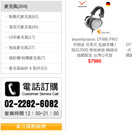
麥克風(204)
動圈式麥克風(62)
電容式麥克風(40)
USB麥克風(17)
beyerdynamic DT880 PRO
半開放 耳罩式 監聽耳機 /
DT
無線麥克風(27)
阻抗250Ω 附收納袋 轉接頭
式
德國製造 台灣公司貨
國
攝影機/相機麥克風(7)
$7980
麥克風線材 & 配件(51)