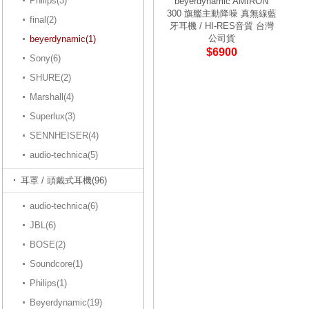
Philips(3)
beyerdynamic AMIRON
300 旗艦主動降噪 真無線藍
final(2)
牙耳機 / HI-RES音質 台灣
公司貨
beyerdynamic(1)
$6900
Sony(6)
SHURE(2)
Marshall(4)
Superlux(3)
SENNHEISER(4)
audio-technica(5)
耳罩 / 頭戴式耳機(96)
audio-technica(6)
JBL(6)
BOSE(2)
Soundcore(1)
Philips(1)
Beyerdynamic(19)