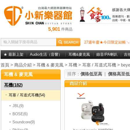
5,901
件商品
27週年慶★今日限定結帳↘
★ 最新上架
Audio生活（音響）
耳機&麥克風
錄音/PA喇叭
吉
首頁
>
商品介紹
>
耳機 & 麥克風
>
耳機
>
耳塞 / 耳道式耳機
> beye
排序：
價格低至高
|
價格高至低
耳機 & 麥克風
耳機(182)
耳塞 / 耳道式耳機(54)
JBL(9)
BOSE(6)
Soundcore(9)