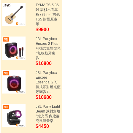
TYMA TS-5 36
吋 雲杉木面單
板 / 旅行小吉他
TS5 附贈原廠
琴...
$9900
JBL Partybox
Encore 2 Plus
可攜式派對燈光
/ 無線藍牙喇
叭...
$16800
JBL Partybox
Encore
Essential 2 可
攜式派對燈光藍
牙喇叭 /...
$10680
JBL Party Light
Beam 派對彩燈
/ 燈光秀 內建麥
克風與音樂...
$4450