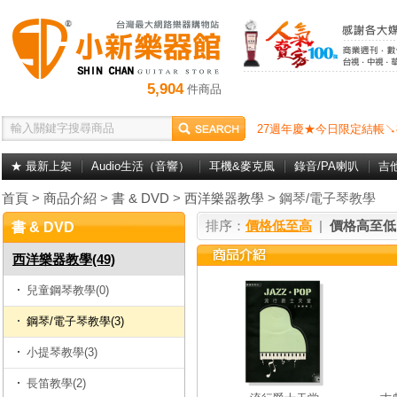
5,904
件商品
27週年慶★今日限定結帳↘
★ 最新上架
Audio生活（音響）
耳機&麥克風
錄音/PA喇叭
吉
首頁
>
商品介紹
>
書 & DVD
>
西洋樂器教學
> 鋼琴/電子琴教學
排序：
價格低至高
|
價格高至低
書 & DVD
西洋樂器教學(49)
兒童鋼琴教學(0)
鋼琴/電子琴教學(3)
小提琴教學(3)
長笛教學(2)