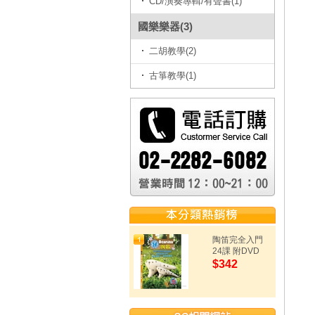
CD/演奏專輯/有聲書(1)
國樂樂器(3)
二胡教學(2)
古箏教學(1)
陶笛完全入門
24課 附DVD
$342