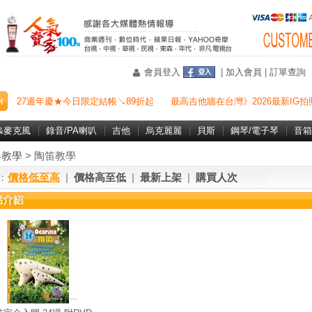
會員登入
|
加入會員
|
訂單查詢
27週年慶★今日限定結帳↘89折起
最高吉他牆在台灣》2026最新IG拍
&麥克風
錄音/PA喇叭
吉他
烏克麗麗
貝斯
鋼琴/電子琴
音箱
器教學
> 陶笛教學
：
價格低至高
|
價格高至低
|
最新上架
|
購買人次