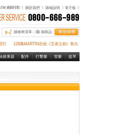
關於我們
購物說明
電子報
購物車清單：(
0
) 個商品
照打
128萬MARTIN吉他《王者之劍》售出
&效果器
配件
打擊樂
管樂
提琴
書&DVD