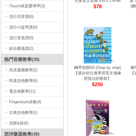
兒童英文歌曲 Kid’s Corner
愛
iTouch就是愛彈琴(2)
(
$78
流行豆芽譜(0)
流行小提琴譜(0)
流行直笛譜(0)
綜合樂器譜(2)
熱門音樂教學(30)
鋼琴初階N3.(Step by step)
鋼琴
烏克麗麗教學(2)
【適合幼兒邊學習英文邊練
【
習指法的教材】
民謠吉他教學(6)
$250
電吉他教學(11)
Fingerstyle演奏(4)
古典吉他教學(1)
貝斯&鼓(6)
西洋樂器教學(49)