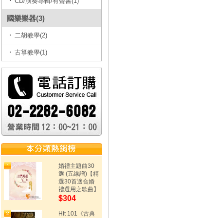
CD/演奏專輯/有聲書(1)
國樂樂器(3)
二胡教學(2)
古箏教學(1)
婚禮主題曲30
選 (五線譜)【精
選30首適合婚
禮選用之歌曲】
$304
Hit 101《古典