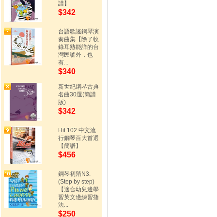
譜】
$342
台語歌謠鋼琴演
奏曲集【除了收
錄耳熟能詳的台
灣民謠外，也
有...
$340
新世紀鋼琴古典
名曲30選(簡譜
版)
$342
Hit 102 中文流
行鋼琴百大首選
【簡譜】
$456
鋼琴初階N3.
(Step by step)
【適合幼兒邊學
習英文邊練習指
法...
$250