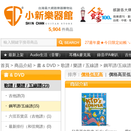
5,904
件商品
27週年慶★今日限定結帳↘
★ 最新上架
Audio生活（音響）
耳機&麥克風
錄音/PA喇叭
吉
首頁
>
商品介紹
>
書 & DVD
>
歌譜 / 樂譜 / 五線譜
> 鋼琴譜/五線譜
排序：
價格低至高
|
價格高至低
書 & DVD
歌譜 / 樂譜 / 五線譜(23)
吉他譜(3)
鋼琴譜/五線譜(15)
六弦百貨店（吉他譜）(1)
最新排行（和弦簡譜）(0)