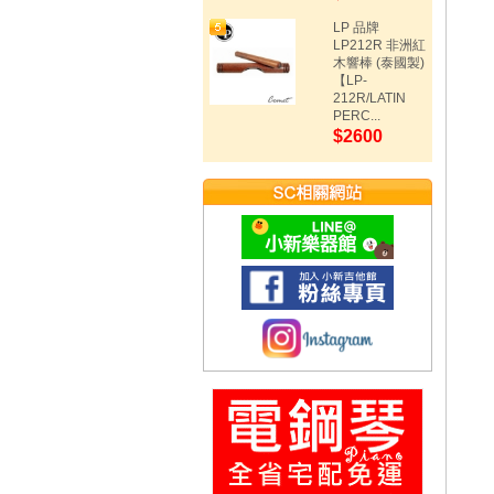
LP 品牌
LP212R 非洲紅
木響棒 (泰國製)
【LP-
212R/LATIN
PERC...
$2600