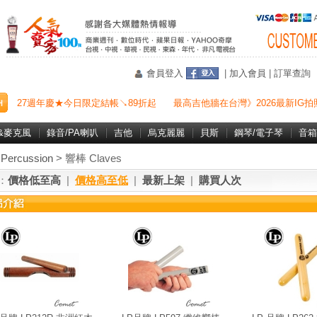
會員登入
|
加入會員
|
訂單查詢
27週年慶★今日限定結帳↘89折起
最高吉他牆在台灣》2026最新IG拍
&麥克風
錄音/PA喇叭
吉他
烏克麗麗
貝斯
鋼琴/電子琴
音箱
ercussion
> 響棒 Claves
：
價格低至高
|
價格高至低
|
最新上架
|
購買人次