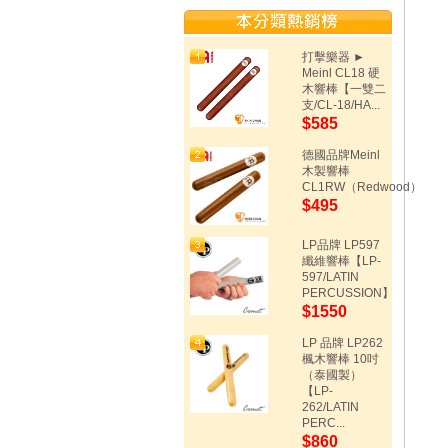
打擊樂器 ►
Meinl CL18 硬
木響棒【一雙二
支/CL-18/HA...
$585
德國品牌Meinl
木製響棒
CL1RW（Redwood）
$495
LP品牌 LP597
纖維響棒【LP-
597/LATIN
PERCUSSION】
$1550
LP 品牌 LP262
楓木響棒 10吋
（泰國製）
【LP-
262/LATIN
PERC...
$860