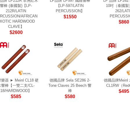
 品牌 LP212R 非洲紅木
LP品牌 LP597 纖維響棒
LP 品牌 LP26
響棒 (泰國製)【LP-
【LP-597/LATIN
10吋（泰國製）
212R/LATIN
PERCUSSION】
262/LAT
RCUSSION/AFRICAN
PERCUSS
$1550
XOTIC HARDWOOD
$860
CLAVE】
$2600
樂器 ► Meinl CL18 硬
德國品牌 Sela SE286 2-
德國品牌Meinl
木響棒【一雙二支/CL-
Tone Claves 25 Beech 響
CL1RW（Red
18/HARDWOOD】
棒
$495
$585
$580