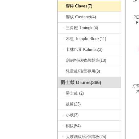
LP
響棒 Claves(7)
響板 Castanet(4)
PE
E
三角鐵 Traingle(4)
木魚 Temple Block(11)
卡林巴琴 Kalimba(3)
刮胡/特殊效果製造(18)
兒童鼓/孩童專用(3)
爵士鼓 Drums(366)
打擊
爵士鼓 (2)
鼓椅(23)
小鼓(3)
銅鈸(54)
大鼓踏板/延伸踏板(25)