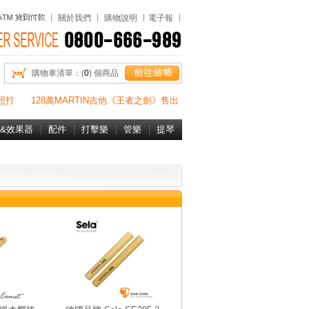
關於我們
購物說明
電子報
購物車清單：(
0
) 個商品
照打
128萬MARTIN吉他《王者之劍》售出
&效果器
配件
打擊樂
管樂
提琴
書&DVD