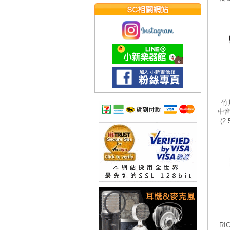
竹片
中音
(2
RI