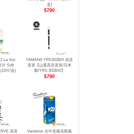
盒)
$790
 La Voz
YAMAHA YRS302BIII 高音
 Soft
直笛【山葉高音直笛/日本
x (10片/盒)
製/YRS-302BIII】
$790
ERVE 高音
Vandoren 次中音薩克斯風