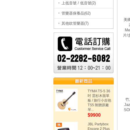
上低音號 / 低音號(2)
管樂器保養品(62)
美國 
其他吹管樂器(7)
Me
片/盒
TYMA TS-5 36
吋 雲杉木面單
竹
板 / 旅行小吉他
Ja
TS5 附贈原廠
琴...
SOF
$9900
JBL Partybox
Encore 2 Plus