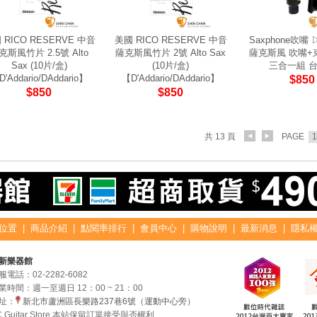
 RICO RESERVE 中音
美國 RICO RESERVE 中音
Saxphone吹嘴 
克斯風竹片 2.5號 Alto
薩克斯風竹片 2號 Alto Sax
薩克斯風 吹嘴+
Sax (10片/盒)
(10片/盒)
三合一組 
'Addario/DAddario】
【D'Addario/DAddario】
$850
$850
$850
共 13 頁
PAGE
1
位置
|
商品介紹
|
點閱率排行
|
會員中心
|
購物說明
|
最新消息
|
隱私
新樂器館
服電話：
02-2282-6082
業時間：週一至週日 12：00 ~ 21：00
址：
新北市蘆洲區長樂路237巷6號（運動中心旁）
C Guitar Store 本站保留訂單接受與否權利