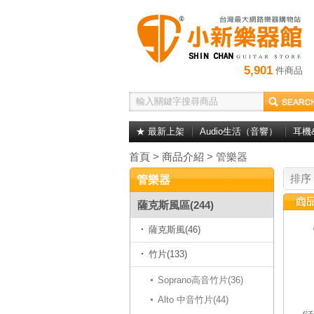
5,901
件商品
★ 最新上架
Audio生活（音響）
耳機
首頁
>
商品介紹
> 管樂器
排序
管樂器
薩克斯風區(244)
薩克斯風(46)
竹片(133)
Soprano高音竹片(36)
Alto 中音竹片(44)