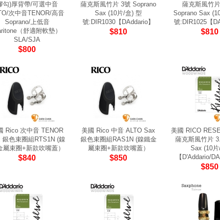
膠勾)厚背帶/可選中音
薩克斯風竹片 3號 Soprano
薩克斯風竹片 
TO/次中音TENOR/高音
Sax (10片/盒) 型
Soprano Sax (
Soprano/上低音
號:DIR1030【DAddario】
號:DIR1025【DA
aritone（舒適附軟墊）
$810
$810
SLA/SJA
$800
 Rico 次中音 TENOR
美國 Rico 中音 ALTO Sax
美國 RICO RES
x 銀色束圈組RTS1N (鎳
銀色束圈組RAS1N (鎳鐵金
薩克斯風竹片 3.5
金屬束圈+新款吹嘴蓋）
屬束圈+新款吹嘴蓋）
Sax (10片
【D'Addario/DA
$840
$850
$850