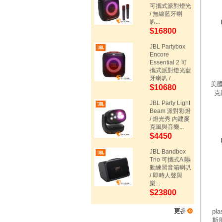
可攜式派對燈光
/ 無線藍牙喇
叭...
$16800
JBL Partybox
Encore
Essential 2 可
攜式派對燈光藍
牙喇叭 /...
美國
$10680
克
JBL Party Light
Beam 派對彩燈
/ 燈光秀 內建麥
克風與音樂...
$4450
JBL Bandbox
Trio 可攜式AI驅
動練習音箱喇叭
/ 即時人聲與
樂...
$23800
pl
斯風