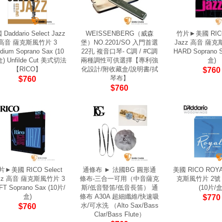
Daddario Select Jazz
WEISSENBERG（威森
竹片►美國 RICO 
高音 薩克斯風竹片 3
堡）NO.2201/SO 入門首選
Jazz 高音 薩克
dium Soprano Sax (10
22孔 複音口琴- C調 / #C調
HARD Soprano S
) Unfilde Cut 美式切法
兩種調性可供選擇【專利強
盒)
【RICO】
化設計/附收藏盒/說明書/拭
$760
琴布】
$760
$760
片►美國 RICO Select
通條布 ► 法國BG 圓形通
美國 RICO ROY
zz 高音 薩克斯風竹片 3
條布-三合一可用（中音薩克
克斯風竹片 2號 A
T Soprano Sax (10片/
斯/低音豎笛/低音長笛） 通
(10片/盒
盒)
條布 A30A 超細纖維/快速吸
$770
水/可水洗 （Alto Sax/Bass
$760
Clar/Bass Flute）