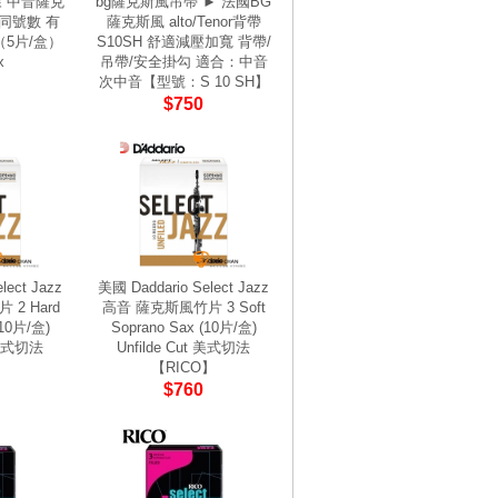
石森 中音薩克
bg薩克斯風吊帶 ► 法國BG
不同號數 有
薩克斯風 alto/Tenor背帶
（5片/盒）
S10SH 舒適減壓加寬 背帶/
x
吊帶/安全掛勾 適合：中音
次中音【型號：S 10 SH】
$750
lect Jazz
美國 Daddario Select Jazz
2 Hard
高音 薩克斯風竹片 3 Soft
(10片/盒)
Soprano Sax (10片/盒)
t 美式切法
Unfilde Cut 美式切法
】
【RICO】
$760