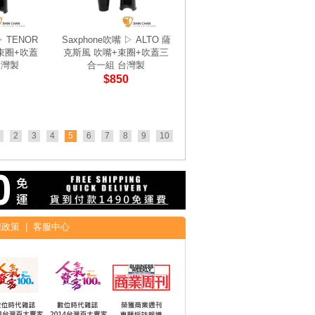
▷ TENOR
Saxphone吹嘴 ▷ ALTO 薩
束圈+吹蓋
克斯風 吹嘴+束圈+吹蓋三
台灣製
合一組 台灣製
$850
2
3
4
5
6
7
8
9
10
權政策
|
客服中心