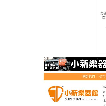
美國
薩
【D
關於我們
|
公司
小
客
營
地
S