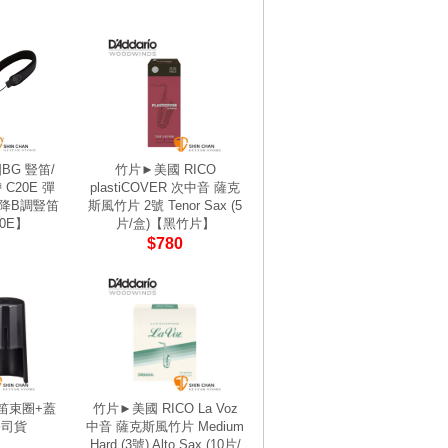
BG 豎笛/
竹片►美國 RICO
C20E 彈
plastiCOVER 次中音 薩克
/降B調豎笛
斯風竹片 2號 Tenor Sax (5
0E】
片/盒)【黑竹片】
$780
豎笛束圈+蓋
竹片►美國 RICO La Voz
公司貨
中音 薩克斯風竹片 Medium
Hard (3號) Alto Sax (10片/