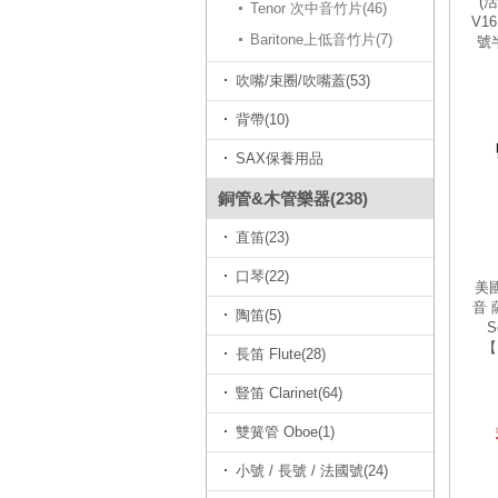
(活
Tenor 次中音竹片(46)
V1
Baritone上低音竹片(7)
號半
吹嘴/束圈/吹嘴蓋(53)
背帶(10)
SAX保養用品
銅管&木管樂器(238)
直笛(23)
口琴(22)
美國
音 
陶笛(5)
S
【D
長笛 Flute(28)
豎笛 Clarinet(64)
雙簧管 Oboe(1)
小號 / 長號 / 法國號(24)