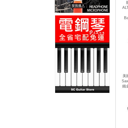
AL
B
美國
Sa
鐵