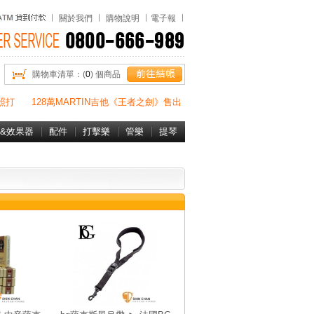
關於我們
購物說明
電子報
購物車清單：(
0
) 個商品
照打
128萬MARTIN吉他《王者之劍》售出
&效果器
配件
打擊樂
管樂
提琴
書&DVD