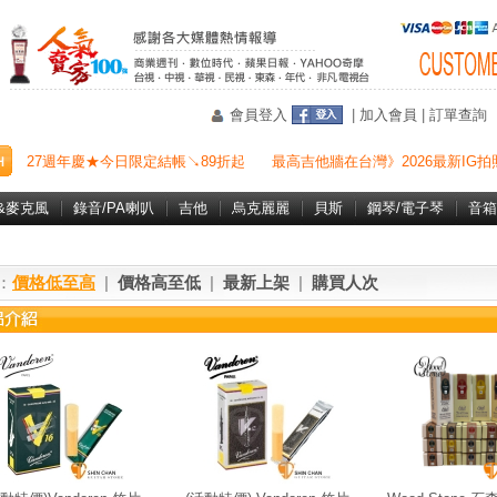
會員登入
|
加入會員
|
訂單查詢
27週年慶★今日限定結帳↘89折起
最高吉他牆在台灣》2026最新IG拍
&麥克風
錄音/PA喇叭
吉他
烏克麗麗
貝斯
鋼琴/電子琴
音箱
：
價格低至高
|
價格高至低
|
最新上架
|
購買人次