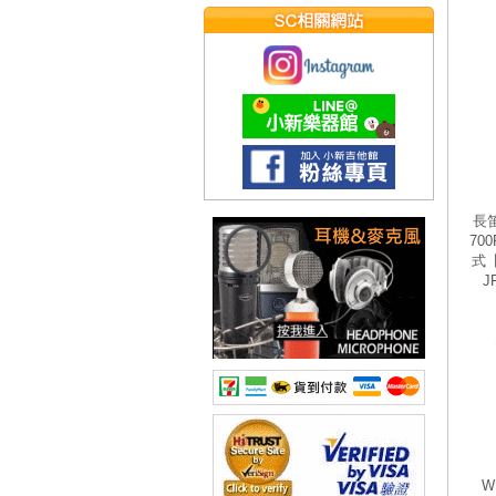
長笛
70
式
J
W