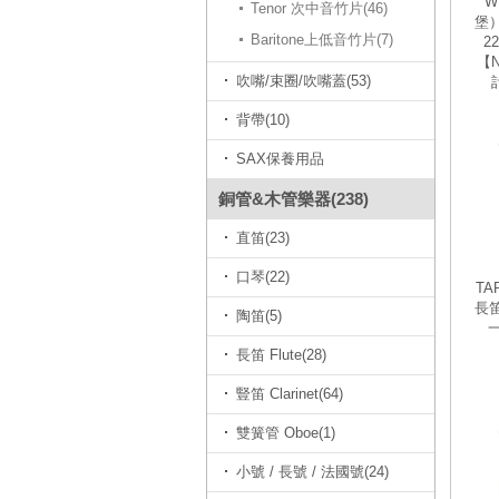
W
Tenor 次中音竹片(46)
堡）
Baritone上低音竹片(7)
2
【N
吹嘴/束圈/吹嘴蓋(53)
背帶(10)
SAX保養用品
銅管&木管樂器(238)
直笛(23)
口琴(22)
TA
長笛
陶笛(5)
長笛 Flute(28)
豎笛 Clarinet(64)
雙簧管 Oboe(1)
小號 / 長號 / 法國號(24)