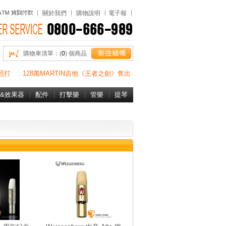
關於我們
購物說明
電子報
購物車清單：(
0
) 個商品
照打
128萬MARTIN吉他《王者之劍》售出
&效果器
配件
打擊樂
管樂
提琴
書&DVD