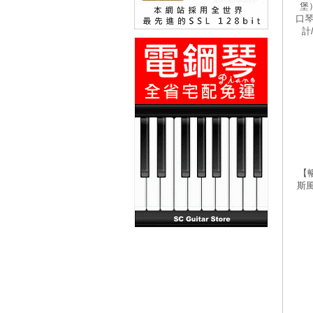
堡）
口琴
計
【暢
斯