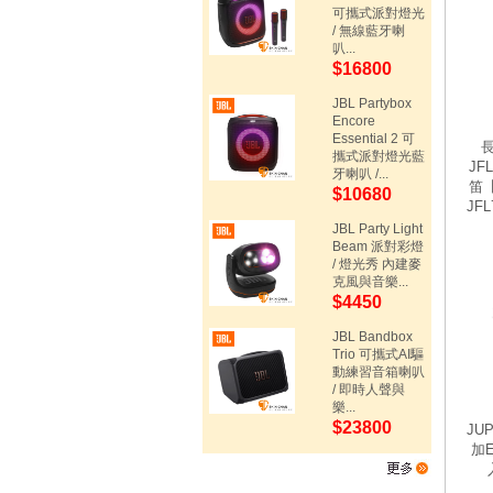
可攜式派對燈光
/ 無線藍牙喇
叭...
$16800
JBL Partybox
Encore
Essential 2 可
長
攜式派對燈光藍
JF
牙喇叭 /...
笛
$10680
JF
JBL Party Light
Beam 派對彩燈
/ 燈光秀 內建麥
克風與音樂...
$4450
JBL Bandbox
Trio 可攜式AI驅
動練習音箱喇叭
/ 即時人聲與
樂...
$23800
JUP
加E