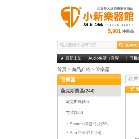
5,901
件商品
★ 最新上架
Audio生活（音響）
耳機
首頁
>
商品介紹
> 管樂器
排序
管樂器
薩克斯風區(244)
薩克斯風(46)
竹片(133)
Soprano高音竹片(36)
Alto 中音竹片(44)