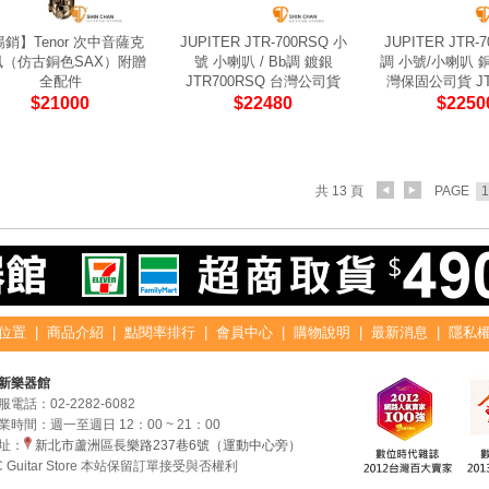
銷】Tenor 次中音薩克
JUPITER JTR-700RSQ 小
JUPITER JTR-7
風（仿古銅色SAX）附贈
號 小喇叭 / Bb調 鍍銀
調 小號/小喇叭 
全配件
JTR700RSQ 台灣公司貨
灣保固公司貨 JT
$21000
$22480
$2250
共 13 頁
PAGE
1
位置
|
商品介紹
|
點閱率排行
|
會員中心
|
購物說明
|
最新消息
|
隱私
新樂器館
服電話：
02-2282-6082
業時間：週一至週日 12：00 ~ 21：00
址：
新北市蘆洲區長樂路237巷6號（運動中心旁）
C Guitar Store 本站保留訂單接受與否權利