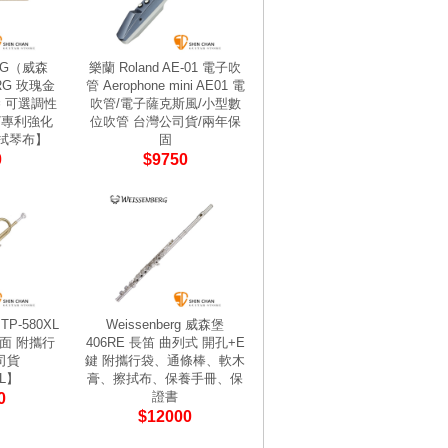
RG（威森
樂蘭 Roland AE-01 電子吹
-RG 玫瑰金
管 Aerophone mini AE01 電
琴 可選調性
吹管/電子薩克斯風/小型數
G/專利強化
位吹管 台灣公司貨/兩年保
/拭琴布】
固
0
$9750
TP-580XL
Weissenberg 威森堡
面 附攜行
406RE 長笛 曲列式 開孔+E
司貨
鍵 附攜行袋、通條棒、軟木
XL】
膏、擦拭布、保養手冊、保
證書
0
$12000