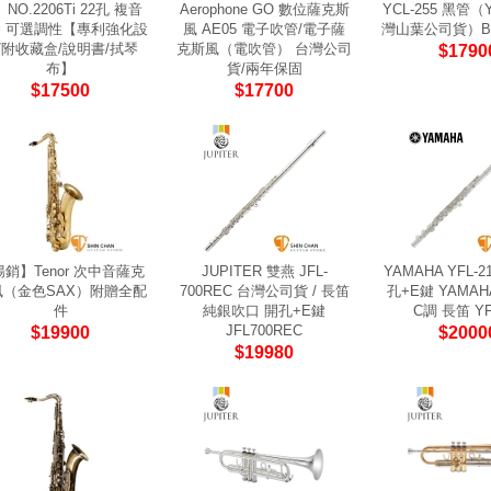
NO.2206Ti 22孔 複音
Aerophone GO 數位薩克斯
YCL-255 黑管（Y
 可選調性【專利強化設
風 AE05 電子吹管/電子薩
灣山葉公司貨）B
/附收藏盒/說明書/拭琴
克斯風（電吹管） 台灣公司
$1790
布】
貨/兩年保固
$17500
$17700
銷】Tenor 次中音薩克
JUPITER 雙燕 JFL-
YAMAHA YFL-2
風（金色SAX）附贈全配
700REC 台灣公司貨 / 長笛
孔+E鍵 YAMAH
件
純銀吹口 開孔+E鍵
C調 長笛 YF
JFL700REC
$19900
$2000
$19980