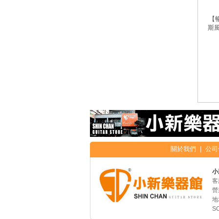
【暢
斯
關於我們
|
公司
小
客
營
地
S