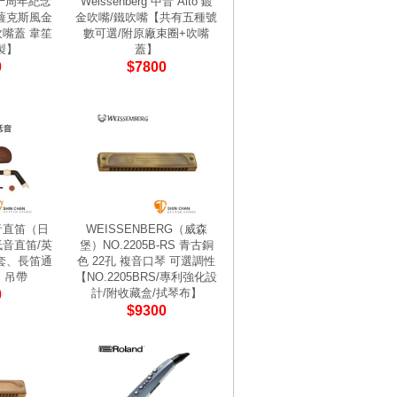
 三十周年紀念
Weissenberg 中音 Alto 鍍
薩克斯風金
金吹嘴/鐵吹嘴【共有五種號
吹嘴蓋 韋笙
數可選/附原廠束圈+吹嘴
製】
蓋】
0
$7800
低音直笛（日
WEISSENBERG（威森
低音直笛/英
堡）NO.2205B-RS 青古銅
套、長笛通
色 22孔 複音口琴 可選調性
、吊帶
【NO.2205BRS/專利強化設
計/附收藏盒/拭琴布】
0
$9300