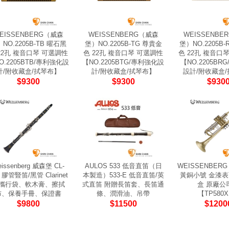
EISSENBERG（威森
WEISSENBERG（威森
WEISSENBE
NO.2205B-TB 曜石黑
堡）NO.2205B-TG 尊貴金
堡）NO.2205B
22孔 複音口琴 可選調性
色 22孔 複音口琴 可選調性
色 22孔 複音口
O.2205BTB/專利強化設
【NO.2205BTG/專利強化設
【NO.2205BR
計/附收藏盒/拭琴布】
計/附收藏盒/拭琴布】
設計/附收藏盒
$9300
$9300
$930
issenberg 威森堡 CL-
AULOS 533 低音直笛（日
WEISSENBERG 
0 膠管豎笛/黑管 Clarinet
本製造）533-E 低音直笛/英
黃銅小號 金漆表
攜行袋、軟木膏、擦拭
式直笛 附贈長笛套、長笛通
盒 原廠公
布、保養手冊、保證書
條、潤滑油、吊帶
【TP580
$9800
$11500
$1200