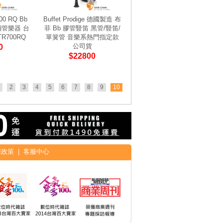
00 RQ Bb
Buffet Prodige 德國製造 布
銅管樂器 台
菲 Bb 膠管豎笛 黑管/豎笛/
R700RQ
單簧管 音樂系熱門指定款
公司貨
0
$22800
2
3
4
5
6
7
8
9
10
權政策
|
客服中心