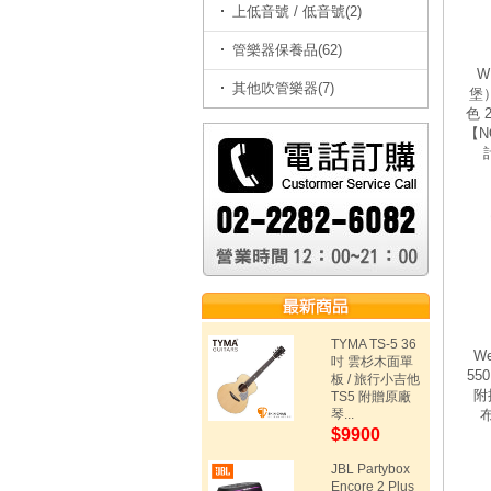
上低音號 / 低音號(2)
管樂器保養品(62)
W
其他吹管樂器(7)
堡）
色 
【N
TYMA TS-5 36
We
吋 雲杉木面單
55
板 / 旅行小吉他
附
TS5 附贈原廠
琴...
$9900
JBL Partybox
Encore 2 Plus