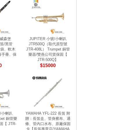
g 威森堡
JUPITER 小號/小喇叭
豎笛/黑管
JTR500Q（取代原型號
攜行袋、軟木
JTR-408L） Trumpet 銅管
養手冊、保
樂器/雙燕公司貨保固【
JTR-500Q】
0
$15000
號/小喇叭
YAMAHA YFL-222 長笛 附
mpet 銅管樂
贈：長笛盒、管身擦布、通
【 JTR-
條、管內口水布、原廠保固
】
卡【長笛專賣店/YAMAHA