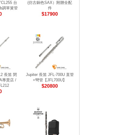
CL255 台
(仿古銅色SAX）附贈全配
b調單簧管
件
0
$17900
12 長笛 閉
Jupiter 長笛 JFL-700U 直管
A專賣店 /
+彎管【JFL700U】
L212
$20800
0