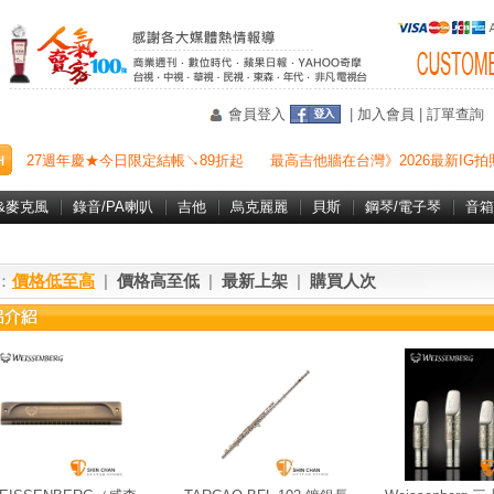
會員登入
|
加入會員
|
訂單查詢
27週年慶★今日限定結帳↘89折起
最高吉他牆在台灣》2026最新IG拍
&麥克風
錄音/PA喇叭
吉他
烏克麗麗
貝斯
鋼琴/電子琴
音箱
：
價格低至高
|
價格高至低
|
最新上架
|
購買人次