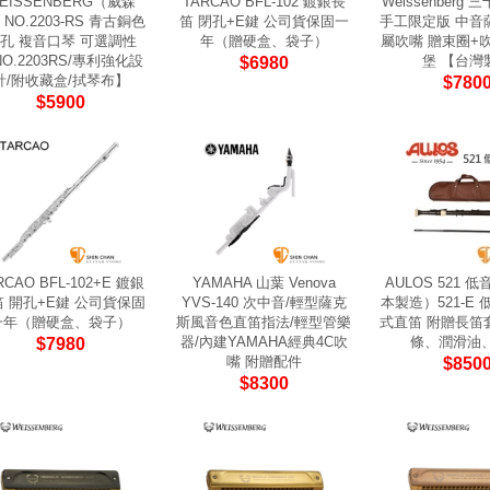
EISSENBERG（威森
TARCAO BFL-102 鍍銀長
Weissenberg
NO.2203-RS 青古銅色
笛 閉孔+E鍵 公司貨保固一
手工限定版 中音
2孔 複音口琴 可選調性
年（贈硬盒、袋子）
屬吹嘴 贈束圈+
O.2203RS/專利強化設
堡 【台灣
$6980
計/附收藏盒/拭琴布】
$780
$5900
RCAO BFL-102+E 鍍銀
YAMAHA 山葉 Venova
AULOS 521 
 開孔+E鍵 公司貨保固
YVS-140 次中音/輕型薩克
本製造）521-E 
一年（贈硬盒、袋子）
斯風音色直笛指法/輕型管樂
式直笛 附贈長笛
器/內建YAMAHA經典4C吹
條、潤滑油
$7980
嘴 附贈配件
$850
$8300