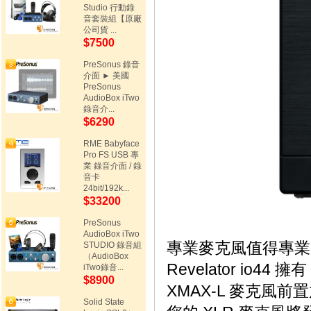
Studio 行動錄
音套裝組【原廠
公司貨 ...
$7500
PreSonus 錄音
介面 ► 美國
PreSonus
AudioBox iTwo
錄音介...
$6290
RME Babyface
Pro FS USB 專
業 錄音介面 / 錄
音卡
24bit/192k...
$33200
PreSonus
AudioBox iTwo
專業麥克風值得專業
STUDIO 錄音組
（AudioBox
Revelator io4
iTwo錄音...
$8900
XMAX-L 麥克風前
Solid State