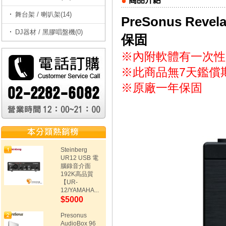
舞台架 / 喇叭架(14)
PreSonus Rev
DJ器材 / 黑膠唱盤機(0)
保固
※內附軟體有一次性
※此商品無7天鑑償
※原廠一年保固
Steinberg
UR12 USB 電
腦錄音介面
192K高品質
【UR-
12/YAMAHA...
$5000
Presonus
AudioBox 96