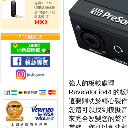
克風XLR to
USB訊號轉換
器 內建48V幻
象電源 原...
$4800
強大的板載處理
Revelator i
這要歸功於精心製作
您還可以找到模擬音
來完全改變您的聲音
當然，您可以創建和