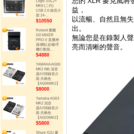
您的 XLR 麥克
Logic SSL2+
MKII (二代)
益，
USB 2.0 錄音介
面 24-...
以流暢、自然且無失
$10550
出。
Roland 樂蘭
GO MIXER
無論您是在錄製人聲
PRO-X 直播神
器/網紅必備/手
亮而清晰的聲音。
機行動裝...
$4880
YAMAHA AG06
MK2 6軌 混音
器/USB錄音介
面 共兩色
【AG06MK2】
$8000
Yamaha AG03
MK2 混音
器/USB錄音介
面 共兩色
【AG03MK2】
$5800
Shure X2U 麥