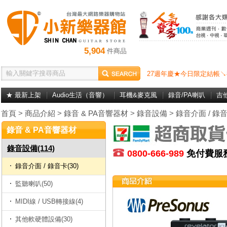
5,904
件商品
27週年慶★今日限定結帳↘
★ 最新上架
Audio生活（音響）
耳機&麥克風
錄音/PA喇叭
吉
首頁
>
商品介紹
>
錄音 & PA音響器材
>
錄音設備
>
錄音介面 / 錄
錄音 & PA音響器材
錄音設備(114)
0800-666-989
免付費
錄音介面 / 錄音卡(30)
監聽喇叭(50)
MIDI線 / USB轉接線(4)
其他軟硬體設備(30)