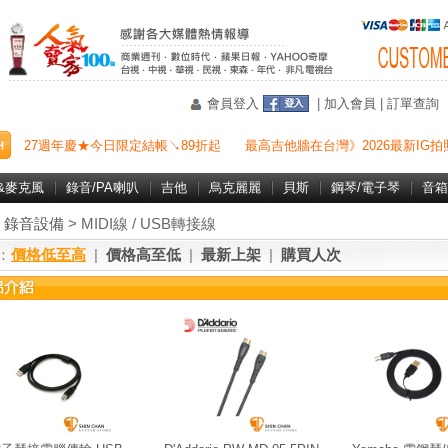
會員登入
|
加入會員
|
訂單查詢
27週年慶★今日限定結帳↘89折起
最高吉他牆在台灣》2026最新IG拍
&麥克風
錄音/PA喇叭
吉他
烏克麗麗
貝斯
鋼琴/電子琴
音箱
>
錄音設備
> MIDI線 / USB轉接線
：
價格低至高
|
價格高至低
|
最新上架
|
購買人次