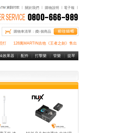
關於我們
購物說明
電子報
購物車清單：(
0
) 個商品
照打
128萬MARTIN吉他《王者之劍》售出
&效果器
配件
打擊樂
管樂
提琴
書&DVD