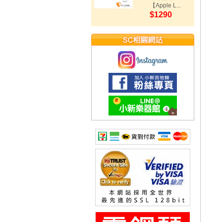
【Apple L...
$1290