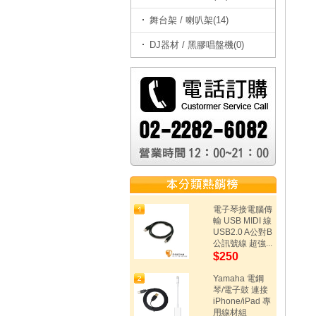
舞台架 / 喇叭架(14)
DJ器材 / 黑膠唱盤機(0)
電子琴接電腦傳
輸 USB MIDI 線
USB2.0 A公對B
公訊號線 超強...
$250
Yamaha 電鋼
琴/電子鼓 連接
iPhone/iPad 專
用線材組