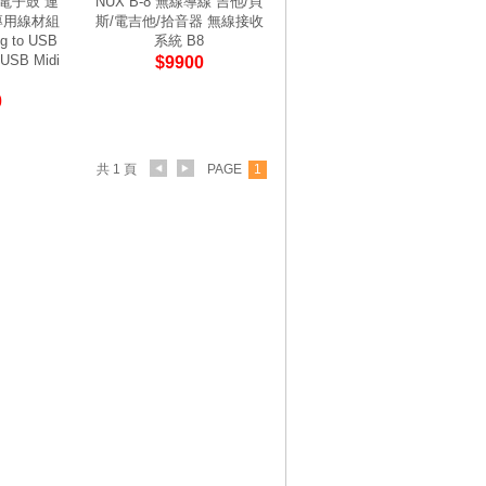
/電子鼓 連
NUX B-8 無線導線 吉他/貝
d 專用線材組
斯/電吉他/拾音器 無線接收
ng to USB
系統 B8
/USB Midi
$9900
0
共 1 頁
PAGE
1