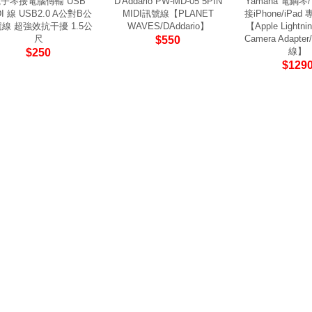
子琴接電腦傳輸 USB
D'Addario PW-MD-05 5PIN
Yamaha 電鋼琴
DI 線 USB2.0 A公對B公
MIDI訊號線【PLANET
接iPhone/iPa
線 超強效抗干擾 1.5公
WAVES/DAddario】
【Apple Lightni
尺
Camera Adapter
$550
線】
$250
$129