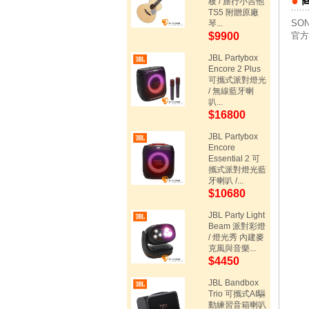
板 / 旅行小吉他
TS5 附贈原廠
SO
琴...
$9900
官方
JBL Partybox
Encore 2 Plus
可攜式派對燈光
/ 無線藍牙喇
叭...
$16800
JBL Partybox
Encore
Essential 2 可
攜式派對燈光藍
牙喇叭 /...
$10680
JBL Party Light
Beam 派對彩燈
/ 燈光秀 內建麥
克風與音樂...
$4450
JBL Bandbox
Trio 可攜式AI驅
動練習音箱喇叭