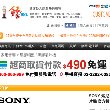
會員登入
|
加入會員
|
訂單查詢
27週年慶★今日限定結帳↘89折起
最高吉他牆在台灣》2026最新IG拍
&麥克風
錄音/PA喇叭
吉他
烏克麗麗
貝斯
鋼琴/電子琴
音箱
>
家用音響
>
黑膠唱盤 / 黑膠唱片機
800-666-989
免付費服務電話
手機直撥 02-2282-60
SONY 索尼
片機 官方授