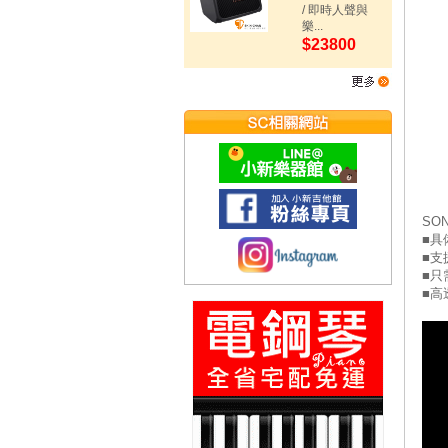
/ 即時人聲與
樂...
$23800
SO
■具
■支援
■只
■高