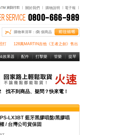
關於我們
購物說明
電子報
購物車清單：(
0
) 個商品
照打
128萬MARTIN吉他《王者之劍》售出
&效果器
配件
打擊樂
管樂
提琴
書&DVD
82
找不到商品、疑問？快來電！
 PS-LX3BT 藍牙黑膠唱盤/黑膠唱
權 / 台灣公司貨保固