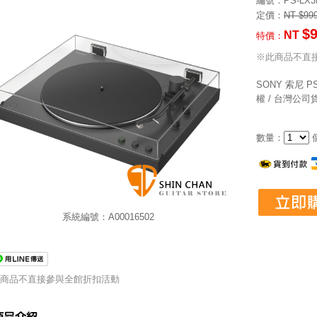
編號
：PS-LX3
定價：
NT $99
$
NT
特價：
※此商品不直
SONY 索尼 
權 / 台灣公司
數量：
系統編號：A00016502
商品不直接參與全館折扣活動