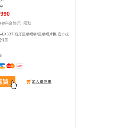
BT
90
9990
接參與全館折扣活動
PS-LX3BT 藍牙黑膠唱盤/黑膠唱片機 官方授
貨保固
個