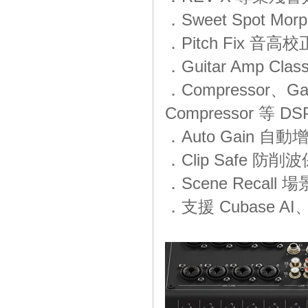
．Sweet Spot Morph
．Pitch Fix 音高校
．Guitar Amp Cl
．Compressor、Ga
Compressor 等 D
．Auto Gain 自動
．Clip Safe 防削
．Scene Recall 
．支援 Cubase AI、