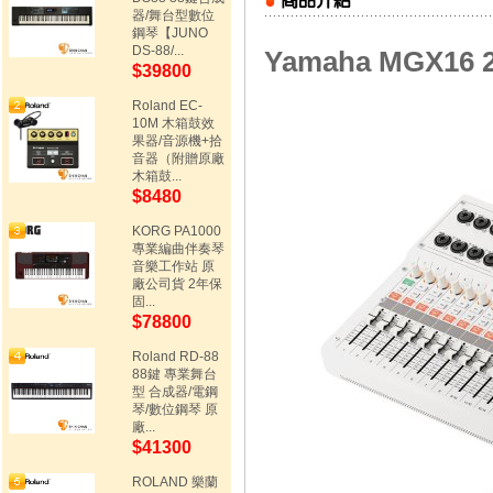
器/舞台型數位
鋼琴【JUNO
DS-88/...
Yamaha MGX16
$39800
Roland EC-
10M 木箱鼓效
果器/音源機+拾
音器（附贈原廠
木箱鼓...
$8480
KORG PA1000
專業編曲伴奏琴
音樂工作站 原
廠公司貨 2年保
固...
$78800
Roland RD-88
88鍵 專業舞台
型 合成器/電鋼
琴/數位鋼琴 原
廠...
$41300
ROLAND 樂蘭