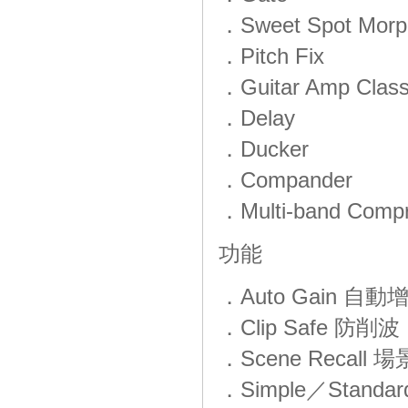
．Sweet Spot Morph
．Pitch Fix
．Guitar Amp Class
．Delay
．Ducker
．Compander
．Multi-band Comp
功能
．Auto Gain 自動
．Clip Safe 防削波
．Scene Recall 
．Simple／Stand