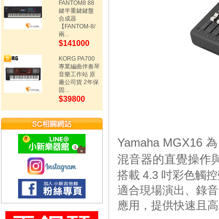
FANTOM8 88
鍵半重鍵鍵盤
合成器
【FANTOM-8/
兩...
$141000
KORG PA700
專業編曲伴奏琴
音樂工作站 原
廠公司貨 2年保
固...
$39800
Yamaha MGX1
混音器的直覺操作
搭載 4.3 吋彩色觸
適合現場演出、錄音、
應用，提供快速且高