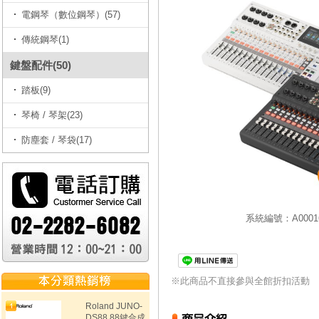
電鋼琴（數位鋼琴）(57)
傳統鋼琴(1)
鍵盤配件(50)
踏板(9)
琴椅 / 琴架(23)
防塵套 / 琴袋(17)
系統編號：A00016
※此商品不直接參與全館折扣活動
Roland JUNO-
DS88 88鍵合成