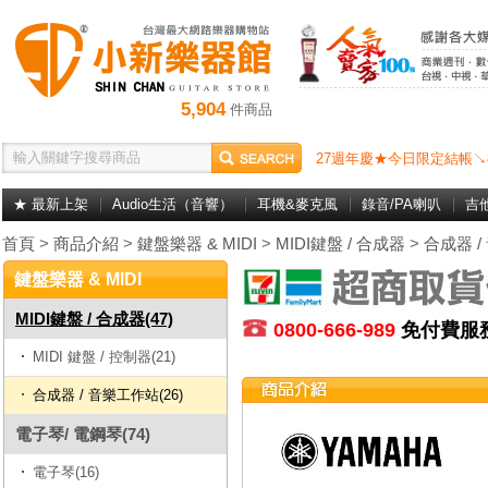
5,904
件商品
27週年慶★今日限定結帳↘
★ 最新上架
Audio生活（音響）
耳機&麥克風
錄音/PA喇叭
吉
首頁
>
商品介紹
>
鍵盤樂器 & MIDI
>
MIDI鍵盤 / 合成器
>
合成器 
鍵盤樂器 & MIDI
MIDI鍵盤 / 合成器(47)
0800-666-989
免付費
MIDI 鍵盤 / 控制器(21)
合成器 / 音樂工作站(26)
電子琴/ 電鋼琴(74)
電子琴(16)