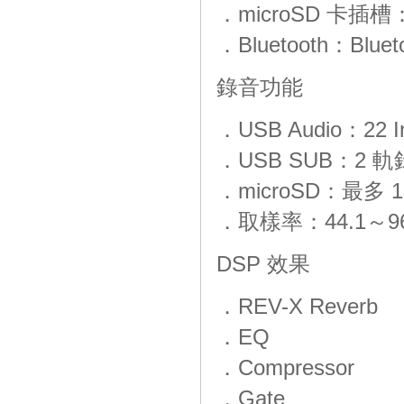
．microSD 卡插槽
．Bluetooth：Blue
錄音功能
．USB Audio：22 I
．USB SUB：2 
．microSD：最多 
．取樣率：44.1～96
DSP 效果
．REV-X Reverb
．EQ
．Compressor
．Gate