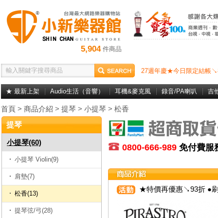
5,904
件商品
27週年慶★今日限定結帳↘
★ 最新上架
Audio生活（音響）
耳機&麥克風
錄音/PA喇叭
吉
首頁
>
商品介紹
>
提琴
>
小提琴
>
松香
提琴
小提琴(60)
0800-666-989
免付費
小提琴 Violin(9)
肩墊(7)
★特價再優惠↘93折 ●刷
松香(13)
提琴弦/弓(28)