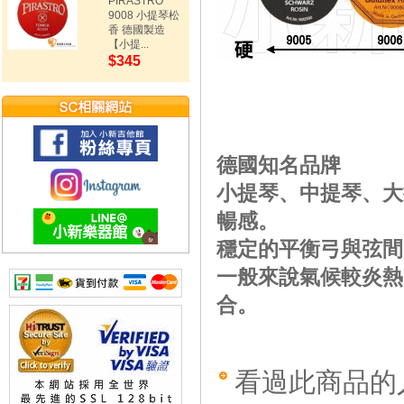
PIRASTRO
9008 小提琴松
香 德國製造
【小提...
$345
德國知名品牌
小提琴、中提琴、大
暢感。
穩定的平衡弓與弦間
一般來說氣候較炎熱
合。
看過此商品的