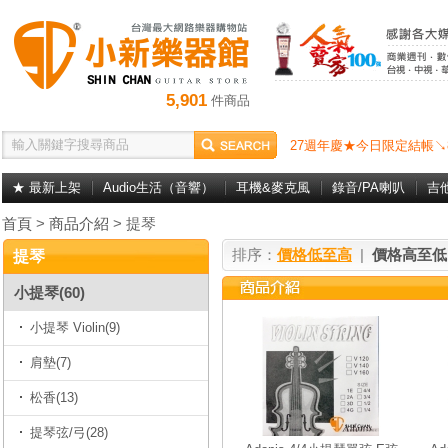
5,901
件商品
27週年慶★今日限定結帳↘
★ 最新上架
Audio生活（音響）
耳機&麥克風
錄音/PA喇叭
吉
首頁
>
商品介紹
> 提琴
排序：
價格低至高
|
價格高至低
提琴
小提琴(60)
小提琴 Violin(9)
肩墊(7)
松香(13)
提琴弦/弓(28)