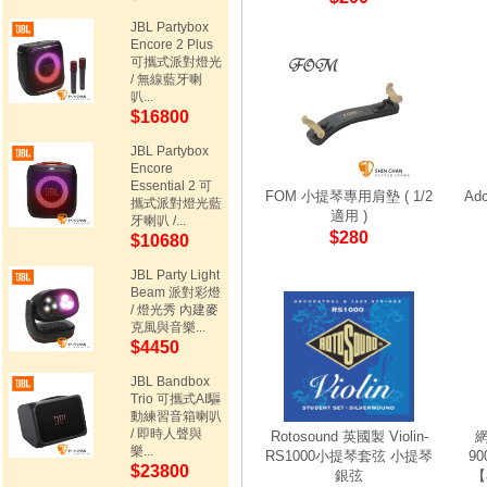
JBL Partybox
Encore 2 Plus
可攜式派對燈光
/ 無線藍牙喇
叭...
$16800
JBL Partybox
Encore
Essential 2 可
FOM 小提琴專用肩墊 ( 1/2
Ad
攜式派對燈光藍
適用 )
牙喇叭 /...
$280
$10680
JBL Party Light
Beam 派對彩燈
/ 燈光秀 內建麥
克風與音樂...
$4450
JBL Bandbox
Trio 可攜式AI驅
動練習音箱喇叭
/ 即時人聲與
Rotosound 英國製 Violin-
網
樂...
RS1000小提琴套弦 小提琴
9
$23800
銀弦
【