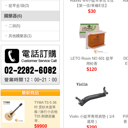
Adonis 4/4小提琴單弦 E弦
Ad
提琴盒/袋(3)
【第一弦/單條E弦】
$30
國樂器(6)
二胡(5)
其他國樂器(1)
LETO Rosin NO 601 提琴
D
用松香
$120
TYMA TS-5 36
吋 雲杉木面單
板 / 旅行小吉他
TS5 附贈原廠
Violin 小提琴專用肩墊 ( 1/4
PI
琴...
適用 )
香
$9900
$200