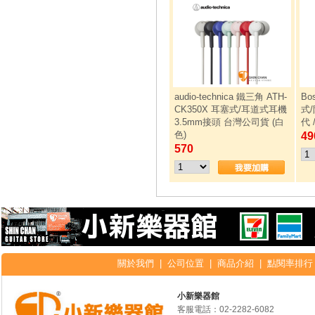
audio-technica 鐵三角 ATH-
Bo
CK350X 耳塞式/耳道式耳機
式
3.5mm接頭 台灣公司貨 (白
代
色)
49
570
關於我們
|
公司位置
|
商品介紹
|
點閱率排行
小新樂器館
客服電話：
02-2282-6082