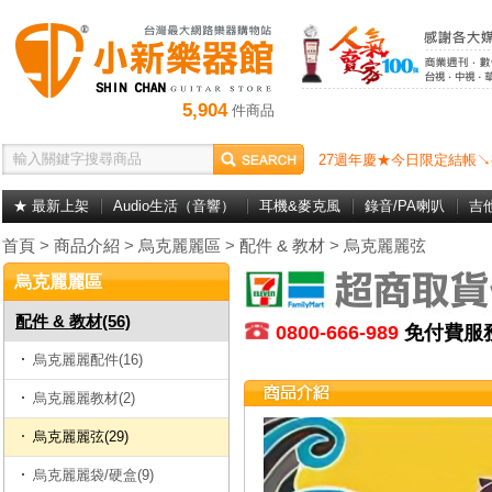
5,904
件商品
27週年慶★今日限定結帳↘
★ 最新上架
Audio生活（音響）
耳機&麥克風
錄音/PA喇叭
吉
首頁
>
商品介紹
>
烏克麗麗區
>
配件 & 教材
>
烏克麗麗弦
烏克麗麗區
配件 & 教材(56)
0800-666-989
免付費
烏克麗麗配件(16)
烏克麗麗教材(2)
烏克麗麗弦(29)
烏克麗麗袋/硬盒(9)