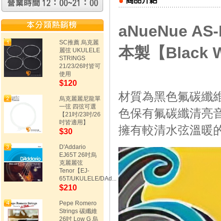
aNueNue A
SC推薦 烏克麗
本製【Black W
麗弦 UKULELE
STRINGS
21/23/26吋皆可
使用
$120
材質為黑色氟碳纖
烏克麗麗尼龍單
一弦 四弦可選
色保有氟碳纖清亮
【21吋/23吋/26
吋皆適用】
擁有較清水弦溫暖
$30
D'Addario
EJ65T 26吋烏
克麗麗弦
Tenor【EJ-
65T/UKULELE/DAd...
$210
Pepe Romero
Strings 碳纖維
26吋 Low G 烏