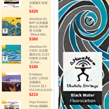
克麗麗弦 型號:
S...
$420
aNueNue AS-
BWT 烏克麗麗
黑水弦 26吋專
用 日本製
【Black Wat...
$360
aNueNue AS-
CWSC 烏克麗
麗清水弦 21/23
吋專用 日本製
【Clear...
$180
D'Addario
EJ65C 23吋烏
克麗麗弦
Concert【EJ-
65C/UKULELE/D...
$210
Pepe Romero
Strings 碳纖維