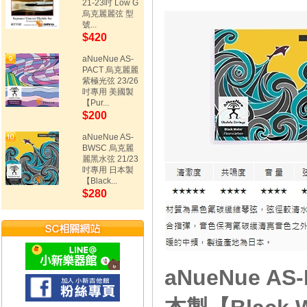
21-23吋 Low G
烏克麗麗弦 型
號...
$420
aNueNue AS-
PACT 烏克麗麗
紫極光弦 23/26
吋專用 美國製
【Pur...
$200
aNueNue AS-
BWSC 烏克麗
麗黑水弦 21/23
吋專用 日本製
【Black...
$280
aNueNue A