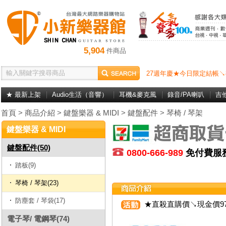
5,904
件商品
27週年慶★今日限定結帳↘
★ 最新上架
Audio生活（音響）
耳機&麥克風
錄音/PA喇叭
吉
首頁
>
商品介紹
>
鍵盤樂器 & MIDI
>
鍵盤配件
>
琴椅 / 琴架
鍵盤樂器 & MIDI
鍵盤配件(50)
0800-666-989
免付費
踏板(9)
琴椅 / 琴架(23)
防塵套 / 琴袋(17)
★直殺直購價↘現金價97
電子琴/ 電鋼琴(74)