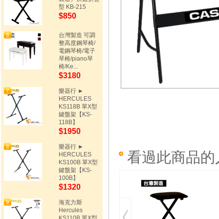
型 KB-215
$850
台灣製造 可調
整高度鋼琴椅/
電鋼琴椅/電子
琴椅/piano琴
椅/Ke...
$3180
樂器行 ►
HERCULES
KS118B 單X型
鍵盤架【KS-
118B】
$1950
樂器行 ►
看過此商品的
HERCULES
KS100B 單X型
鍵盤架【KS-
100B】
$1320
海克力斯
Hercules
KS110B 單X型