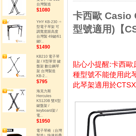
台灣製造
$1080
卡西歐 Casio
YHY KB-230 ㄇ
型號適用)【CS
型電子琴架 可
調寬度跟高度
台灣製 49鍵/61
鍵/...
$1490
KB210 電子琴
架 / X型單管 鍵
貼心小提醒:卡西歐原廠CT
盤架 數位鋼琴
架 台灣製造
種型號不能使用此琴
KB-2...
$795
此琴架適用於CTSX80
海克力斯
Hercules
KS120B 雙X型
鍵盤架 /
keyboard架 /
電...
$1950
電子琴椅（台灣
製造）快速折疊