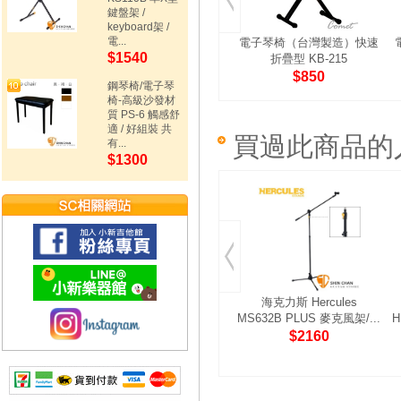
鍵盤架 /
keyboard架 /
電...
電子琴椅（台灣製造）快速
$1540
折疊型 KB-215
$850
鋼琴椅/電子琴
椅-高級沙發材
質 PS-6 觸感舒
適 / 好組裝 共
買過此商品的
有...
$1300
海克力斯 Hercules
MS632B PLUS 麥克風架/...
H
$2160