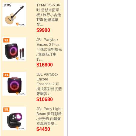
TYMA TS-5 36
吋 雲杉木面單
板 / 旅行小吉他
TS5 附贈原廠
琴...
$9900
JBL Partybox
Encore 2 Plus
可攜式派對燈光
/ 無線藍牙喇
叭...
$16800
JBL Partybox
Encore
Essential 2 可
攜式派對燈光藍
牙喇叭 /...
$10680
JBL Party Light
Beam 派對彩燈
/ 燈光秀 內建麥
克風與音樂...
$4450