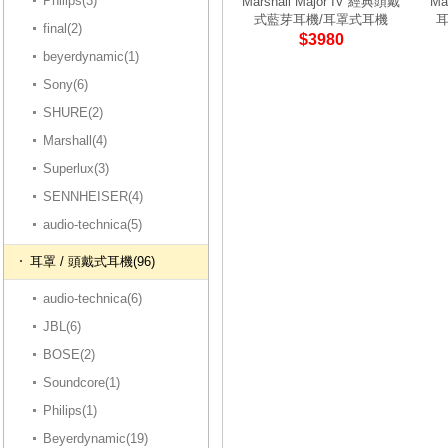
Philips(3)
Marshall Major IV 經典頭戴
Ma
式藍芽耳機/耳罩式耳機
耳
final(2)
$3980
beyerdynamic(1)
Sony(6)
SHURE(2)
Marshall(4)
Superlux(3)
SENNHEISER(4)
audio-technica(5)
耳罩 / 頭戴式耳機(96)
audio-technica(6)
JBL(6)
BOSE(2)
Soundcore(1)
Philips(1)
Beyerdynamic(19)