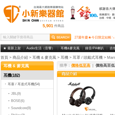
5,901
件商品
27週年慶★今日限定結帳↘
★ 最新上架
Audio生活（音響）
耳機&麥克風
錄音/PA喇叭
吉
首頁
>
商品介紹
>
耳機 & 麥克風
>
耳機
>
耳罩 / 頭戴式耳機
> Mars
排序：
價格低至高
|
價格高至低
耳機 & 麥克風
耳機(182)
耳塞 / 耳道式耳機(54)
JBL(9)
BOSE(6)
Soundcore(9)