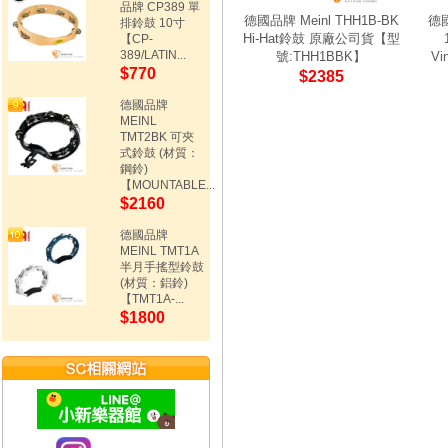
品牌 CP389 單
德國品牌 Meinl THH1B-BK
德國
排鈴鼓 10寸
Hi-Hat鈴鼓 原廠公司貨【型
【CP-
389/LATIN...
號:THH1BBK】
Vi
$770
$2385
德國品牌
MEINL
TMT2BK 可夾
式鈴鼓 (材質：
鋼鈴)
【MOUNTABLE...
$2160
德國品牌
MEINL TMT1A
半月手搖型鈴鼓
(材質：鋁鈴)
【TMT1A-...
$1800