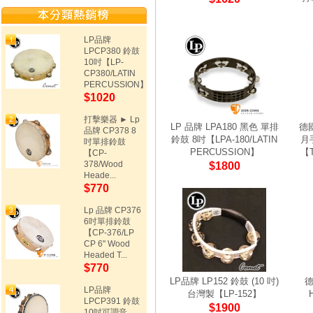
LP品牌
LPCP380 鈴鼓
10吋【LP-
CP380/LATIN
PERCUSSION】
$1020
打擊樂器 ► Lp
LP 品牌 LPA180 黑色 單排
德國
品牌 CP378 8
鈴鼓 8吋【LPA-180/LATIN
月
吋單排鈴鼓
PERCUSSION】
【T
【CP-
378/Wood
$1800
Heade...
$770
Lp 品牌 CP376
6吋單排鈴鼓
【CP-376/LP
CP 6" Wood
Headed T...
$770
LP品牌 LP152 鈴鼓 (10 吋)
德
LP品牌
台灣製【LP-152】
LPCP391 鈴鼓
$1900
10吋可調音