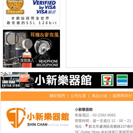
關於我們
|
公司位置
|
商品介紹
|
點閱率排行
小新樂器館
客服電話：
02-2282-6082
營業時間：週一至週日 12：00 ~ 21
地址：
新北市蘆洲區長樂路237巷
SC Guitar Store 本站保留訂單接