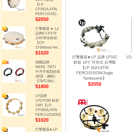
【LP-
CP391/LATIN
PERCUSSIO...
$2050
打擊樂器 ► Lp
品牌0 CP379
10吋單排鈴鼓
【CP-
379/Wood He...
$1020
打擊樂器►LP 品牌 LP162
LP
德國品牌
鈴鼓 10寸 可夾式 台灣製
MEINL TMT1
【LP-162/LATIN
半月手搖型鈴鼓
PERCUSSION/Jingle
(材質：鋼鈴)
Tambourine】
【TMT1BK/...
$2050
$1800
LP品牌
LPCP390 鈴鼓
10吋【LP-
CP390/LATIN
PERCUSSION】
$1020
打擊樂器►LP