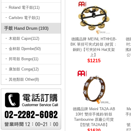
Roland 電子鼓(11)
Carlsbro 電子鼓(1)
手鼓 Hand Drum (193)
木箱鼓 Cajon(112)
德國品牌 MEINL HTHH1B-
德國
BK 單排可夾式鈴鼓 (材質：
吋
金杯鼓 Djembe(50)
銅鈴)【可夾於Hi Hat支架
搖鈴
上】
公
邦哥鼓 Bongo(11)
$1215
康加鼓 Conga(12)
其他類鼓 Other(8)
德國品牌 Meinl TA2A-AB
M
10吋 雙排手搖鈴/鈴鼓
手搖
Tambourine 原廠公司貨
【型號:TA2AAB】
號:
打
$1620