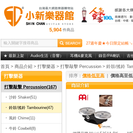
5,904
件商品
27週年慶★今日限定結帳↘
★ 最新上架
Audio生活（音響）
耳機&麥克風
錄音/PA喇叭
吉
首頁
>
商品介紹
>
打擊樂器
>
打擊敲擊 Percussion
> 鈴鼓/搖鈴 Tam
排序：
價格低至高
|
價格高至低
打擊樂器
打擊敲擊 Percussion(167)
沙鈴 Shaker(51)
鈴鼓/搖鈴 Tambourine(47)
風鈴 Chime(11)
牛鈴 Cowbell(8)