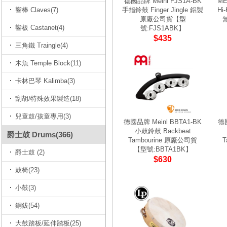
德國品牌 Meinl FJS1A-BK
ME
響棒 Claves(7)
手指鈴鼓 Finger Jingle 鋁製
H
原廠公司貨【型
響板 Castanet(4)
號:FJS1ABK】
$435
三角鐵 Traingle(4)
木魚 Temple Block(11)
卡林巴琴 Kalimba(3)
刮胡/特殊效果製造(18)
兒童鼓/孩童專用(3)
德國品牌 Meinl BBTA1-BK
德國
小鼓鈴鼓 Backbeat
爵士鼓 Drums(366)
Tambourine 原廠公司貨
T
【型號:BBTA1BK】
爵士鼓 (2)
$630
鼓椅(23)
小鼓(3)
銅鈸(54)
大鼓踏板/延伸踏板(25)