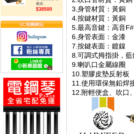
廠薩...
3.身管材質：黃銅
$38500
4.按鍵材質：黃銅
5.最高音鍵：高音F#
6.身管表面：金漆
7.按鍵表面：鍍鎳
8.可調式拇指掛，
9.喇叭口金屬線圈
10.塑膠皮墊反射板
11.使用環保無鉛焊
12.附輕便盒、吹