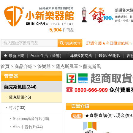
5,904
件商品
27週年慶★今日限定結帳↘
★ 最新上架
Audio生活（音響）
耳機&麥克風
錄音/PA喇叭
吉
首頁
>
商品介紹
>
管樂器
>
薩克斯風區
>
薩克斯風
管樂器
薩克斯風區(244)
0800-666-989
免付費
薩克斯風(46)
竹片(133)
★直殺直購價↘現金價97
Soprano高音竹片(36)
Alto 中音竹片(44)