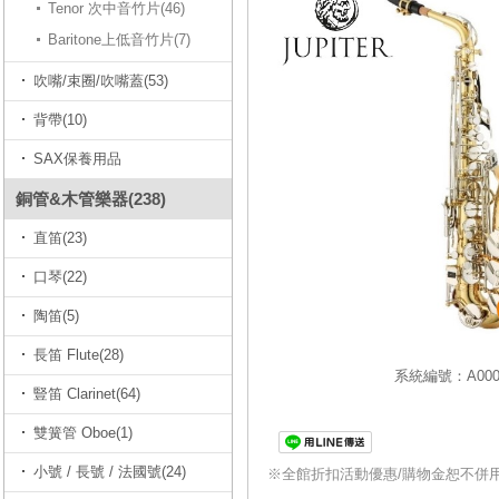
Tenor 次中音竹片(46)
Baritone上低音竹片(7)
吹嘴/束圈/吹嘴蓋(53)
背帶(10)
SAX保養用品
銅管&木管樂器(238)
直笛(23)
口琴(22)
陶笛(5)
長笛 Flute(28)
系統編號：A0001
豎笛 Clarinet(64)
雙簧管 Oboe(1)
小號 / 長號 / 法國號(24)
※全館折扣活動優惠/購物金恕不併