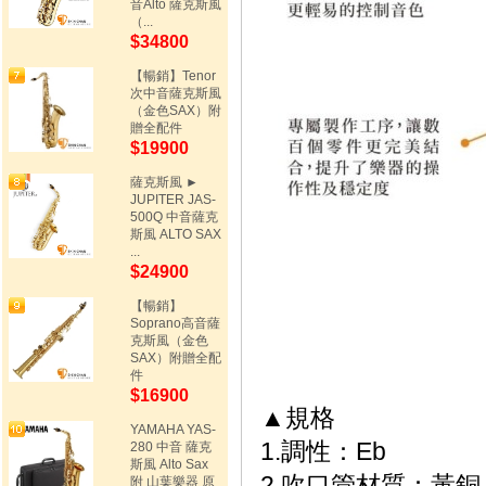
音Alto 薩克斯風
（...
$34800
【暢銷】Tenor
次中音薩克斯風
（金色SAX）附
贈全配件
$19900
薩克斯風 ►
JUPITER JAS-
500Q 中音薩克
斯風 ALTO SAX
...
$24900
【暢銷】
Soprano高音薩
克斯風（金色
SAX）附贈全配
件
$16900
▲規格
YAMAHA YAS-
1.調性：Eb
280 中音 薩克
斯風 Alto Sax
2.吹口管材質：黃銅
附 山葉樂器 原