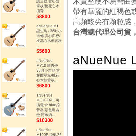
木質堅硬不易彎曲
謠吉他 雲杉面
單板/桃花心木
帶有華麗的紅褐色
側背...
$8800
高頻較尖有顆粒感
aNueNue M1
台灣總代理公司貨，
誕生鳥 / 36吋小
吉他 雲杉面板/
桃花心木側背板
...
$5600
aNueNue
aNueNue
MY10 鳥吉他
36吋小吉他 雲
杉面單板/桃花
心木側背板...
$6800
aNueNue
MC10-BAE 可
插電air blue拾
音器 彩色鳥吉
他 阿羅納...
$10300
aNueNue
M100E 飛鳥/36