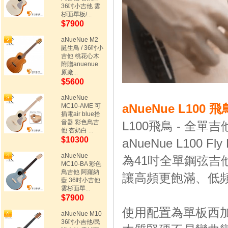
36吋小吉他 雲
杉面單板/...
$7900
aNueNue M2
誕生鳥 / 36吋小
吉他 桃花心木
附贈anuenue
原廠...
$5600
aNueNue
aNueNue L100
MC10-AME 可
插電air blue拾
音器 彩色鳥吉
L100飛鳥 - 全單吉
他 杏奶白 ...
$10300
aNueNue L100 Fly B
aNueNue
為41吋全單鋼弦
MC10-BA 彩色
鳥吉他 阿羅納
讓高頻更飽滿、低
藍 36吋小吉他
雲杉面單...
$7900
使用配置為單板西
aNueNue M10
36吋小吉他/民