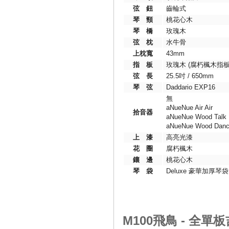
弦 鈕
齒輪式
琴 頸
桃花心木
琴 橋
玫瑰木
弦 枕
水牛骨
上枕寬
43mm
指 板
玫瑰木 (腐朽楓木指板
弦 長
25.5吋 / 650mm
琴 弦
Daddario EXP16
無
aNueNue Air Air
拾音器
aNueNue Wood Talk
aNueNue Wood Dan
上 漆
高亮光漆
花 圈
腐朽楓木
鑲 邊
桃花心木
琴 袋
Deluxe 豪華加厚琴袋
M100飛鳥 - 全單