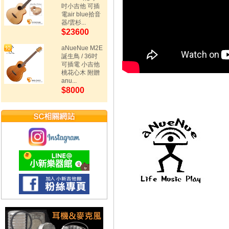
吋小吉他 可插
電air blue拾音
器/雲杉...
$23600
aNueNue M2E
誕生鳥 / 36吋
可插電 小吉他
桃花心木 附贈
anu...
$8000