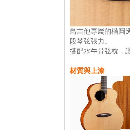
鳥吉他專屬的橢圓
段琴弦張力。
搭配水牛骨弦枕，
材質與上漆