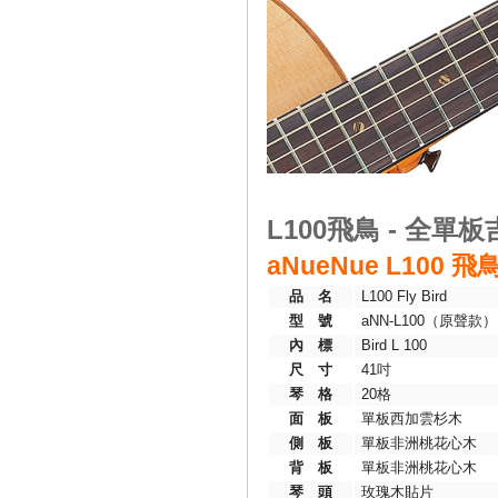
L100飛鳥 - 全單
aNueNue L100 
品 名
L100 Fly Bird
型 號
aNN-L100（原聲款）
內 標
Bird L 100
尺 寸
41吋
琴 格
20格
面 板
單板西加雲杉木
側 板
單板非洲桃花心木
背 板
單板非洲桃花心木
琴 頭
玫瑰木貼片