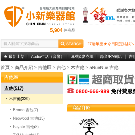
5,904
件商品
27週年慶★今日限定結帳↘
★ 最新上架
Audio生活（音響）
耳機&麥克風
錄音/PA喇叭
吉
首頁
>
商品介紹
>
吉他區
>
吉他
>
木吉他
>
aNueNue 吉他
吉他區
吉他(517)
0800-666-989
免付費
木吉他(339)
Bromo 吉他(7)
Neowood 吉他(15)
Fayate 吉他(8)