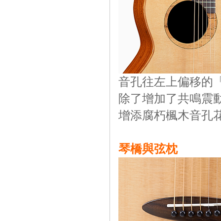
音孔往左上偏移的
除了增加了共鳴震
增添腐朽楓木音孔
琴橋與弦枕