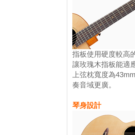
指板使用硬度較高
讓玫瑰木指板能適
上弦枕寬度為43m
奏音域更廣。
琴身設計