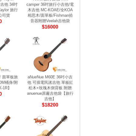
行吉他 34吋
camper 36吋旅行小吉他/電
ylor 旅行
木吉他 MC-KOAE/全KOA
公司貨
相思木/面單板/Fishman拾
音器附贈Veelah吉他袋
0
$16000
36吋 面單板旅
aNueNue M60E 36吋小吉
OM桶身/附
他 可插電民謠吉他 單板紅
-1R】
松木+玫瑰木側背板 附贈
anuenue原廠吉他袋【旅行
0
吉他】
$18200