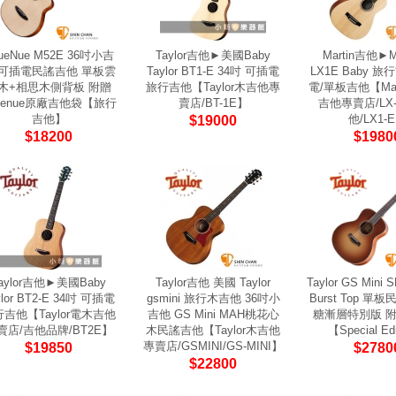
ueNue M52E 36吋小吉
Taylor吉他►美國Baby
Martin吉他►M
 可插電民謠吉他 單板雲
Taylor BT1-E 34吋 可插電
LX1E Baby 
木+相思木側背板 附贈
旅行吉他【Taylor木吉他專
電/單板吉他【Mar
uenue原廠吉他袋【旅行
賣店/BT-1E】
吉他專賣店/LX-
吉他】
他/LX1-
$19000
$18200
$1980
aylor吉他►美國Baby
Taylor吉他 美國 Taylor
Taylor GS Mini 
ylor BT2-E 34吋 可插電
gsmini 旅行木吉他 36吋小
Burst Top 單
吉他【Taylor電木吉他
吉他 GS Mini MAH桃花心
糖漸層特別版 
賣店/吉他品牌/BT2E】
木民謠吉他【Taylor木吉他
【Special Ed
專賣店/GSMINI/GS-MINI】
$19850
$2780
$22800