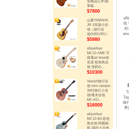
全桃花心木/面
單板...
$7800
aN
山葉YAMAHA
他
JR-1民謠小吉
杉
他（旅行吉
an
他/34吋/JR1）
$5980
aNueNue
MC10-AME 可
插電air blue拾
音器 彩色鳥吉
他 杏奶白 ...
$10300
Veelah旅行吉
他 mini camper
36吋旅行小吉
T
他/電木吉他
Ta
MC-KO...
旅行
$16000
專
aNueNue
MC10-BA 彩色
鳥吉他 阿羅納
藍 36吋小吉他