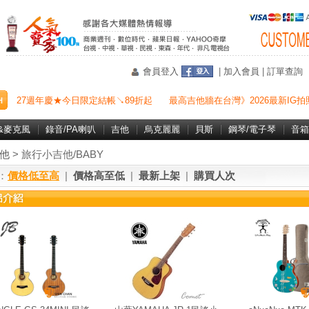
會員登入
|
加入會員
|
訂單查詢
27週年慶★今日限定結帳↘89折起
最高吉他牆在台灣》2026最新IG拍
&麥克風
錄音/PA喇叭
吉他
烏克麗麗
貝斯
鋼琴/電子琴
音箱
他
> 旅行小吉他/BABY
：
價格低至高
|
價格高至低
|
最新上架
|
購買人次