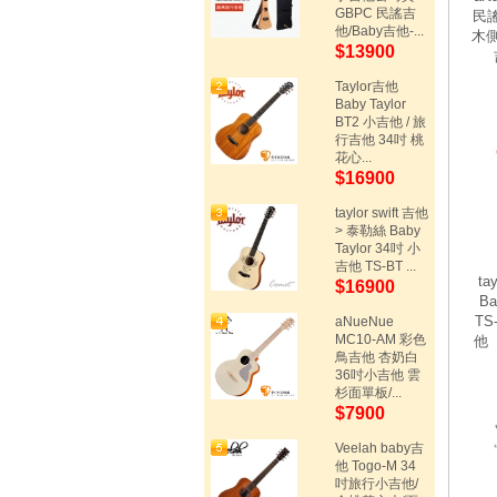
GBPC 民謠吉
民
他/Baby吉他-...
木側
$13900
Taylor吉他
Baby Taylor
BT2 小吉他 / 旅
行吉他 34吋 桃
花心...
$16900
taylor swift 吉他
> 泰勒絲 Baby
Taylor 34吋 小
吉他 TS-BT ...
ta
$16900
Ba
TS
aNueNue
MC10-AM 彩色
他【
鳥吉他 杏奶白
36吋小吉他 雲
杉面單板/...
$7900
Veelah baby吉
他 Togo-M 34
吋旅行小吉他/