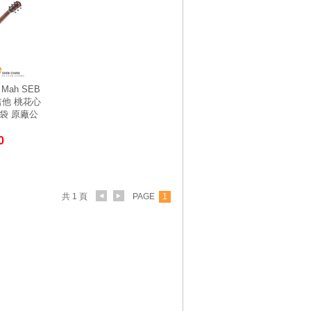
e Mah SEB
他 桃花心
袋 原廠公
0
共 1 頁
PAGE
1