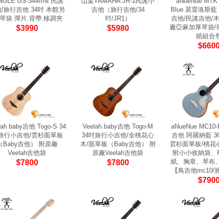
NGLE GS-34MINI 民謠
山葉YAMAHA JR-1民謠小
aNueNue MTK 
/旅行吉他 34吋 本館另
吉他（旅行吉他/34
Blue 莫雷洛斯藍
:琴袋.彈片.背帶.移調夾
吋/JR1）
吉他/民謠吉他/
廠亞麻加厚琴袋/
$3990
$5980
紙組合
$660
lah baby吉他 Togo-S 34
Veelah baby吉他 Togo-M
aNueNue MC10
旅行小吉他/雲杉面單板
34吋旅行小吉他/全桃花心
吉他 阿羅納藍 
（Baby吉他） 附原廠
木/面單板（Baby吉他） 附
雲杉面單板/桃花
Veelah吉他袋
原廠Veelah吉他袋
附小小收納袋、P
紙、胸章、琴布
$7800
$7800
【鳥吉他mc10
$790