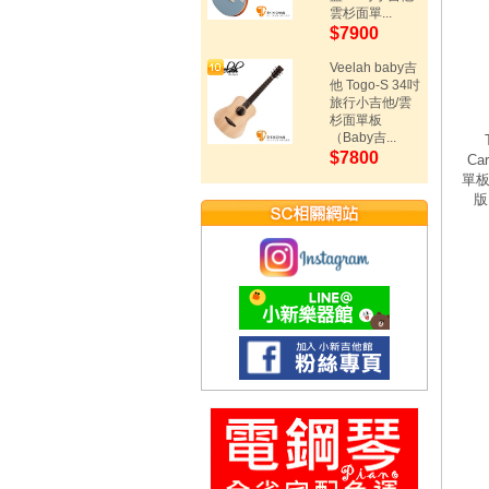
雲杉面單...
$7900
Veelah baby吉
他 Togo-S 34吋
旅行小吉他/雲
杉面單板
（Baby吉...
$7800
Ca
單板
版