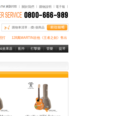
關於我們
購物說明
電子報
購物車清單：(
0
) 個商品
照打
128萬MARTIN吉他《王者之劍》售出
&效果器
配件
打擊樂
管樂
提琴
書&DVD