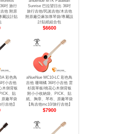
Morelos
aNueNue MTK Palawan
 36吋 旅行
Sunrise 巴拉望日出 36吋
木吉他 附原
旅行吉他/民謠吉他/木吉他
專屬設計貼
附原廠亞麻加厚琴袋/專屬設
包
計貼紙組合包
0
$6600
-BA 彩色鳥
aNueNue MC10-LC 彩色鳥
36吋小吉他
吉他 珊瑚橘 36吋小吉他 雲
心木側背板
杉面單板/桃花心木側背板
ICK、貼
附小小收納袋、PICK、貼
、原廠琴袋
紙、胸章、琴布、原廠琴袋
/旅行吉他】
【鳥吉他mc10/旅行吉他】
0
$7900