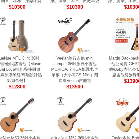
、胸章、琴布、原廠琴袋
紙、胸章、琴布、原廠琴袋
紙、胸章、琴布
$10300
$10300
$1030
ueNue MTL Clint 36吋
Veelah旅行吉他 mini
Martin Backpa
吉他/民謠吉他【Music
camper 36吋旅行小吉他
他公司貨 GBP
avel Love聯名系列/附原
MC-KOA/全KOA相思木/面
他/Baby吉他-附
麻加厚琴袋/專屬設計貼
單板（大小同GS Mini）附
廠吉他袋旅行
紙組合包】
原廠Veelah吉他袋
$1390
$12800
$13500
ueNue M60 36吋小吉他
aNueNue M52 36吋小吉他
Taylor吉他 Baby