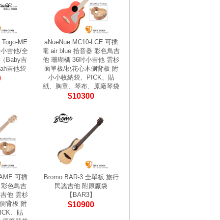
 Togo-ME
aNueNue MC10-LCE 可插
行小吉他/全
電 air blue 拾音器 彩色鳥吉
（Baby吉
他 珊瑚橘 36吋小吉他 雲杉
lah吉他袋
面單板/桃花心木側背板 附
小小收納袋、PICK、貼
0
紙、胸章、琴布、原廠琴袋
$10300
-AME 可插
Bromo BAR-3 全單板 旅行
音器 彩色鳥吉
民謠吉他 附原廠袋
小吉他 雲杉
【BAR3】
側背板 附
$10900
ICK、貼