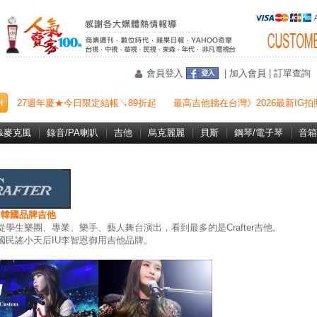
會員登入
|
加入會員
|
訂單查詢
27週年慶★今日限定結帳↘89折起
最高吉他牆在台灣》2026最新IG拍
&麥克風
錄音/PA喇叭
吉他
烏克麗麗
貝斯
鋼琴/電子琴
音箱
er 韓國品牌吉他
從學生樂團、專業、樂手、藝人舞台演出，看到最多的是Crafter吉他。
國民謠小天后IU李智
恩御用吉他品牌。