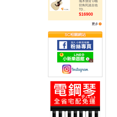
瑰木側背 D桶
切角民謠吉他
TD...
$16900