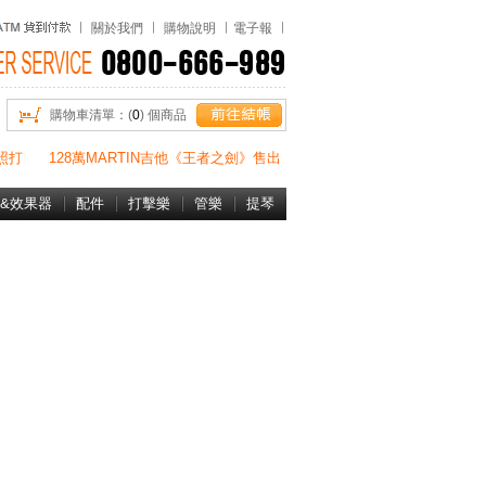
關於我們
購物說明
電子報
購物車清單：(
0
) 個商品
照打
128萬MARTIN吉他《王者之劍》售出
&效果器
配件
打擊樂
管樂
提琴
書&DVD