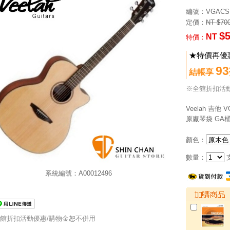
編號
：VGACS
定價：
NT $70
$
NT
特價：
★特價再優惠
9
結帳享
※全館折扣活
Veelah 吉他
原廠琴袋 GA
顏色：
數量：
系統編號：A00012496
館折扣活動優惠/購物金恕不併用