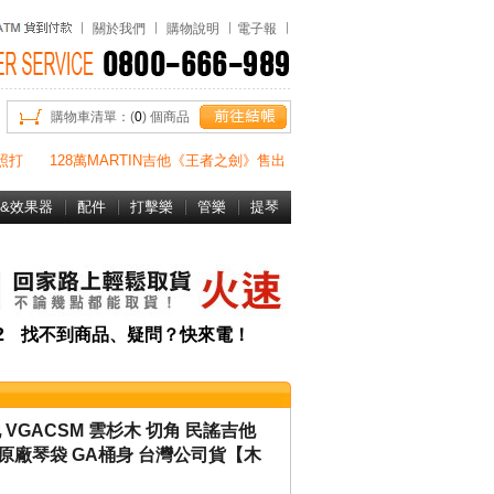
關於我們
購物說明
電子報
購物車清單：(
0
) 個商品
照打
128萬MARTIN吉他《王者之劍》售出
&效果器
配件
打擊樂
管樂
提琴
書&DVD
82
找不到商品、疑問？快來電！
吉他 VGACSM 雲杉木 切角 民謠吉他
ah原廠琴袋 GA桶身 台灣公司貨【木