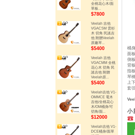
全桃花心木/面
單板...
$7800
Veelah 吉他
VGACSM 雲杉
木 切角 民謠吉
他 附贈Veelah
原廠琴...
桶身
$5400
面板
Veelah 吉他
側板
VGACMM 全桃
背板
花心木 切角 民
指板
謠吉他 附贈
琴橋
Veelah原...
上下
$5400
套弦:
Veelah吉他 V1-
OMMCE 電木
Ve
吉他/全桃花心
木/OM桶身/可
小
切角/面...
$12000
Veelah吉他 V1-
DCE桶身/面單