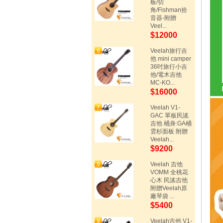
板/切
角/Fishman拾
音器-附贈
Veel...
$12000
Veelah旅行吉
他 mini camper
36吋旅行小吉
他/電木吉他
MC-KO...
$16000
Veelah V1-
GAC 單板民謠
吉他 桶身:GA桶
雲杉面板 附贈
Veelah...
$9200
Veelah 吉他
VOMM 全桃花
心木 民謠吉他
附贈Veelah原
廠琴袋 ...
$5400
Veelah吉他 V1-