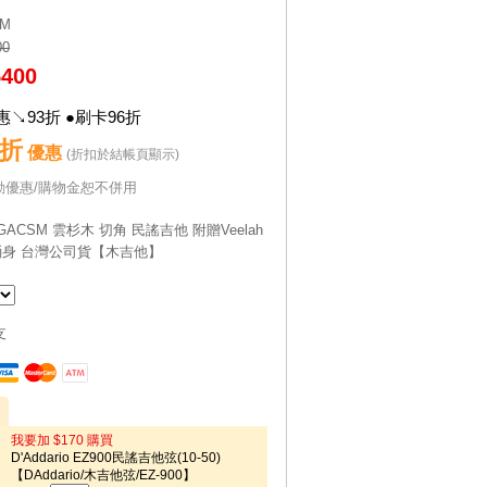
M
00
5400
↘93折 ●刷卡96折
3折
優惠
(折扣於結帳頁顯示)
動優惠/購物金恕不併用
 VGACSM 雲杉木 切角 民謠吉他 附贈Veelah
桶身 台灣公司貨【木吉他】
支
我要加 $170 購買
D'Addario EZ900民謠吉他弦(10-50)
【DAddario/木吉他弦/EZ-900】