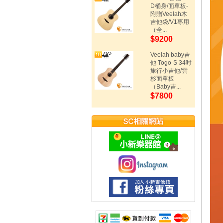
D桶身/面單板-
附贈Veelah木
吉他袋/V1專用
（全...
$9200
Veelah baby吉
他 Togo-S 34吋
旅行小吉他/雲
杉面單板
（Baby吉...
$7800