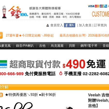
會員登入
|
加入會員
|
訂單查詢
27週年慶★今日限定結帳↘89折起
最高吉他牆在台灣》2026最新IG拍
&麥克風
錄音/PA喇叭
吉他
烏克麗麗
貝斯
鋼琴/電子琴
音箱
800-666-989
免付費服務電話
手機直撥 02-2282-60
★特價再優惠↘93折 ●刷卡96折
Veelah 
附贈Veel
吉他】