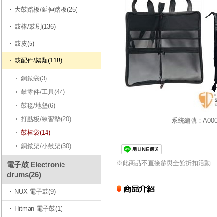
大鼓踏板/延伸踏板(25)
鼓棒/鼓刷(136)
鼓皮(5)
鼓配件/架類(118)
銅鈸袋(3)
鼓零件/工具(44)
鼓毯/地墊(6)
打點板/練習墊(20)
系統編號：A0000
鼓棒袋(14)
銅鈸架/小鼓架(30)
※此商品不直接參與全館折扣活動
電子鼓 Electronic
drums(26)
NUX 電子鼓(9)
Hitman 電子鼓(1)