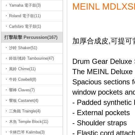
MEINL MDL
Yamaha 電子鼓(3)
Roland 電子鼓(11)
Carlsbro 電子鼓(1)
打擊敲擊 Percussion(167)
加厚合成皮,可提可
沙鈴 Shaker(51)
鈴鼓/搖鈴 Tambourine(47)
Drum Gear Deluxe 
風鈴 Chime(11)
The MEINL Deluxe S
牛鈴 Cowbell(8)
Spacious sections f
響棒 Claves(7)
window pockets and 
響板 Castanet(4)
- Padded synthetic 
- External pockets
三角鐵 Traingle(4)
- Shoulder straps
木魚 Temple Block(11)
- Elastic cord atta
卡林巴琴 Kalimba(3)