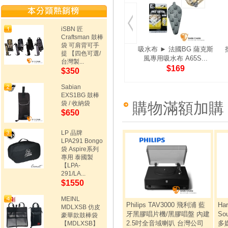
iSBN 匠
Craftsman 鼓棒
袋 可肩背可手
吸水布 ► 法國BG 薩克斯
提 【四色可選/
風專用吸水布 A65S...
台灣製...
$169
$350
Sabian
EXS1BG 鼓棒
袋 / 收納袋
購物滿額加購
$650
LP 品牌
LPA291 Bongo
袋 Aspire系列
專用 泰國製
【LPA-
291/LA...
$1550
MEINL
Philips TAV3000 飛利浦 藍
Ha
MDLXSB 仿皮
牙黑膠唱片機/黑膠唱盤 內建
So
豪華款鼓棒袋
2.5吋全音域喇叭 台灣公司
多媒
【MDLXSB】