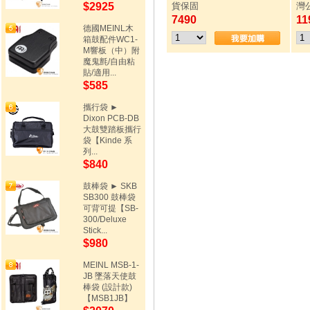
$2925
貨保固
灣
7490
11
德國MEINL木
箱鼓配件WC1-
M響板（中）附
魔鬼氈/自由粘
貼/適用...
$585
攜行袋 ►
Dixon PCB-DB
大鼓雙踏板攜行
袋【Kinde 系
列...
$840
鼓棒袋 ► SKB
SB300 鼓棒袋
可背可提【SB-
300/Deluxe
Stick...
$980
MEINL MSB-1-
JB 墜落天使鼓
棒袋 (設計款)
【MSB1JB】