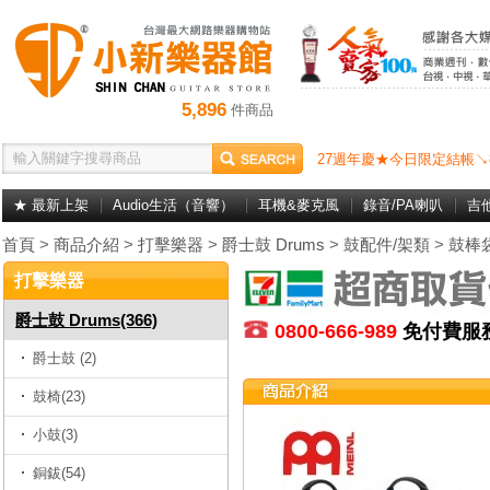
5,896
件商品
27週年慶★今日限定結帳↘
★ 最新上架
Audio生活（音響）
耳機&麥克風
錄音/PA喇叭
吉
首頁
>
商品介紹
>
打擊樂器
>
爵士鼓 Drums
>
鼓配件/架類
>
鼓棒
打擊樂器
爵士鼓 Drums(366)
0800-666-989
免付費
爵士鼓 (2)
鼓椅(23)
小鼓(3)
銅鈸(54)