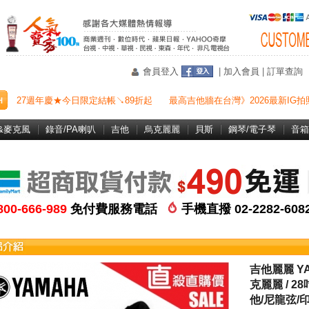
會員登入
|
加入會員
|
訂單查詢
27週年慶★今日限定結帳↘89折起
最高吉他牆在台灣》2026最新IG拍
&麥克風
錄音/PA喇叭
吉他
烏克麗麗
貝斯
鋼琴/電子琴
音箱
800-666-989
免付費服務電話
手機直撥 02-2282-60
吉他麗麗 YA
克麗麗 / 2
他/尼龍弦/