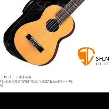
MAHA GL-1 古典小吉他
8吋/GL1/兒童吉他/旅行吉他/尼龍弦/山葉/好按手不痛】
製