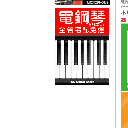
附贈
YA
小