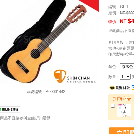
編號
：GL-1
定價：
NT $50
$
NT
特價：
※此商品不直
直購直殺↘ 吉他
吉他+烏克麗麗）
印尼製/好按手
顏色：
數量：
系統編號：A00001442
商品不直接參與全館折扣活動