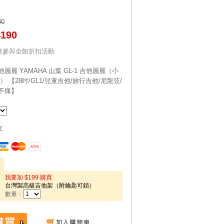
00
4190
接參與全館折扣活動
麗麗 YAMAHA 山葉 GL-1 吉他麗麗（小
 【28吋/GL1/兒童吉他/旅行吉他/尼龍弦/
不痛】
支
我要加 $199 購買
台灣製高級吉他架（附鑰匙可鎖）
數量：