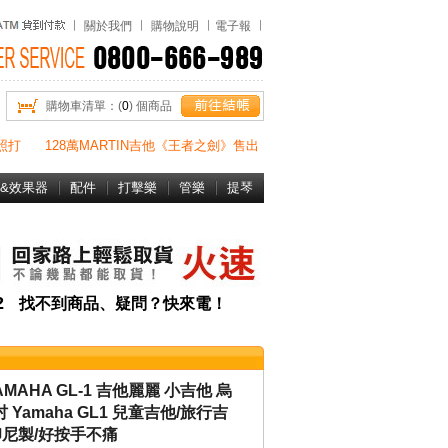
關於我們
購物說明
電子報
購物車清單：(
0
) 個商品
照打
128萬MARTIN吉他《王者之劍》售出
&效果器
配件
打擊樂
管樂
提琴
書&DVD
82
找不到商品、疑問？快來電！
MAHA GL-1 吉他麗麗 小吉他 烏
8吋 Yamaha GL1 兒童吉他/旅行吉
印尼製/好按手不痛