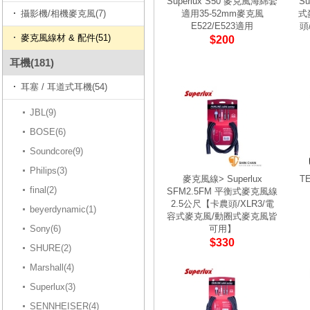
Superlux S50 麥克風海綿套
Su
攝影機/相機麥克風(7)
適用35-52mm麥克風
式
E522/E523適用
頭
麥克風線材 & 配件(51)
$200
耳機(181)
耳塞 / 耳道式耳機(54)
JBL(9)
BOSE(6)
Soundcore(9)
Philips(3)
麥克風線> Superlux
T
final(2)
SFM2.5FM 平衡式麥克風線
2.5公尺【卡農頭/XLR3/電
beyerdynamic(1)
容式麥克風/動圈式麥克風皆
Sony(6)
可用】
$330
SHURE(2)
Marshall(4)
Superlux(3)
SENNHEISER(4)