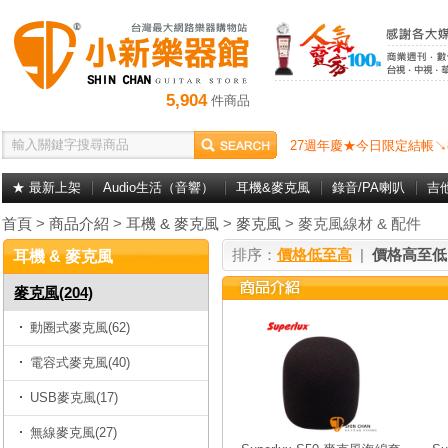
5,904
件商品
27週年慶★今日限定結帳↘
★ 最新上架
Audio生活（音響）
耳機&麥克風
錄音/PA喇叭
吉
首頁
>
商品介紹
>
耳機 & 麥克風
>
麥克風
> 麥克風線材 & 配件
排序：
價格低至高
|
價格高至低
耳機 & 麥克風
麥克風(204)
動圈式麥克風(62)
電容式麥克風(40)
USB麥克風(17)
無線麥克風(27)