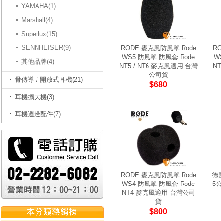
YAMAHA(1)
Marshall(4)
Superlux(15)
SENNHEISER(9)
RODE 麥克風防風罩 Rode
R
WS5 防風罩 防風套 Rode
W
其他品牌(4)
NT5 / NT6 麥克風適用 台灣
N
公司貨
骨傳導 / 開放式耳機(21)
$680
耳機擴大機(3)
耳機週邊配件(7)
RODE 麥克風防風罩 Rode
德國
WS4 防風罩 防風套 Rode
5公
NT4 麥克風適用 台灣公司
貨
$800