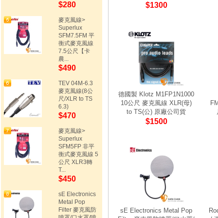
$280
$1300
麥克風線>
Superlux
SFM7.5FM 平
衡式麥克風線
7.5公尺【卡
農...
$490
TEV 04M-6.3
麥克風線(8公
德國製 Klotz M1FP1N1000
尺/XLR to TS
10公尺 麥克風線 XLR(母)
F
6.3)
to TS(公) 原廠公司貨
$470
$1500
麥克風線>
Superlux
SFM5FP 非平
衡式麥克風線 5
公尺 XLR3轉
T...
$450
sE Electronics
Metal Pop
Filter 麥克風防
sE Electronics Metal Pop
Ro
噴罩/口水罩/噴