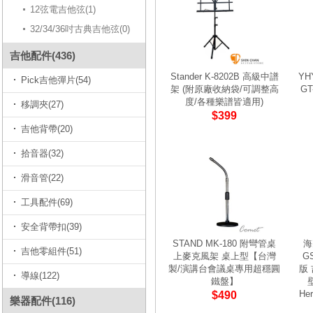
12弦電吉他弦(1)
32/34/36吋古典吉他弦(0)
吉他配件(436)
Stander K-8202B 高級中譜
YH
Pick吉他彈片(54)
架 (附原廠收納袋/可調整高
G
度/各種樂譜皆適用)
移調夾(27)
$399
吉他背帶(20)
拾音器(32)
滑音管(22)
工具配件(69)
安全背帶扣(39)
STAND MK-180 附彎管桌
海
吉他零組件(51)
上麥克風架 桌上型【台灣
G
製/演講台會議桌專用超穩圓
版
導線(122)
鐵盤】
He
$490
樂器配件(116)