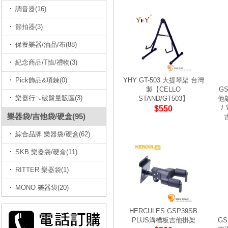
調音器(16)
節拍器(3)
保養樂器/油品/布(88)
紀念商品/T恤/禮物(3)
Pick飾品&項鍊(0)
YHY GT-503 大提琴架 台灣
製【CELLO
G
樂器行↘破盤量販區(3)
STAND/GT503】
他
/
$550
樂器袋/吉他袋/硬盒(95)
綜合品牌 樂器袋/硬盒(62)
SKB 樂器袋/硬盒(11)
RITTER 樂器袋(1)
MONO 樂器袋(20)
HERCULES GSP39SB
PLUS溝槽板吉他掛架
GS