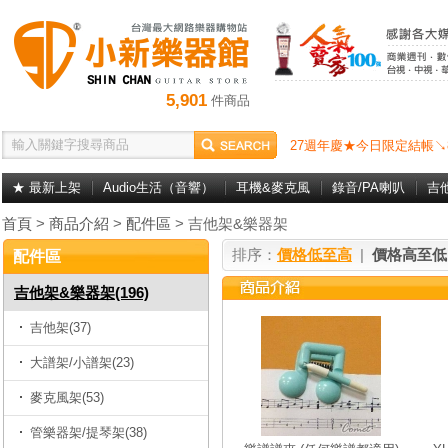
5,901
件商品
27週年慶★今日限定結帳↘
★ 最新上架
Audio生活（音響）
耳機&麥克風
錄音/PA喇叭
吉
首頁
>
商品介紹
>
配件區
> 吉他架&樂器架
排序：
價格低至高
|
價格高至低
配件區
吉他架&樂器架(196)
吉他架(37)
大譜架/小譜架(23)
麥克風架(53)
管樂器架/提琴架(38)