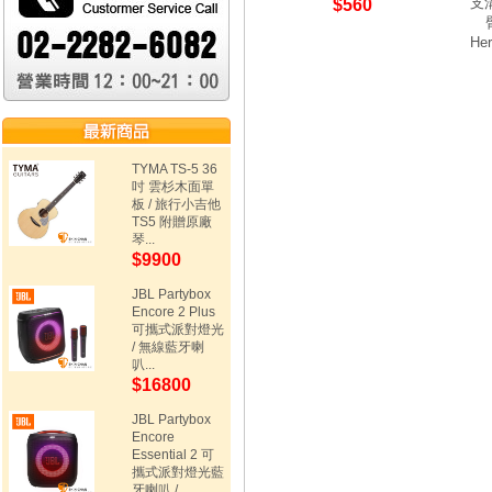
支
$560
He
TYMA TS-5 36
吋 雲杉木面單
板 / 旅行小吉他
TS5 附贈原廠
琴...
$9900
JBL Partybox
Encore 2 Plus
可攜式派對燈光
/ 無線藍牙喇
叭...
$16800
JBL Partybox
Encore
Essential 2 可
攜式派對燈光藍
牙喇叭 /...