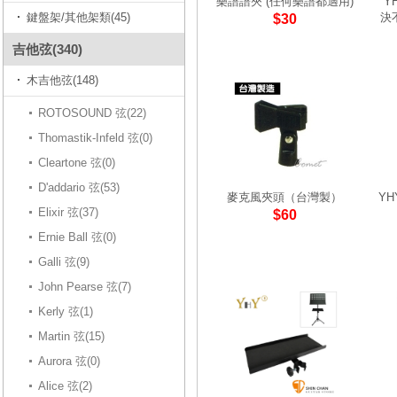
樂譜譜夾 (任何樂譜都適用)
Y
鍵盤架/其他架類(45)
決
$30
吉他弦(340)
木吉他弦(148)
ROTOSOUND 弦(22)
Thomastik-Infeld 弦(0)
Cleartone 弦(0)
D'addario 弦(53)
麥克風夾頭（台灣製）
YH
Elixir 弦(37)
$60
Ernie Ball 弦(0)
Galli 弦(9)
John Pearse 弦(7)
Kerly 弦(1)
Martin 弦(15)
Aurora 弦(0)
Alice 弦(2)