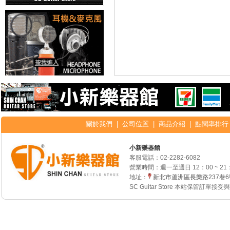
關於我們
|
公司位置
|
商品介紹
|
點閱率排行
小新樂器館
客服電話：
02-2282-6082
營業時間：週一至週日 12：00 ~ 21
地址：
新北市蘆洲區長樂路237巷
SC Guitar Store 本站保留訂單接