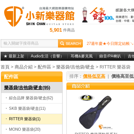
5,901
件商品
27週年慶★今日限定結帳↘
★ 最新上架
Audio生活（音響）
耳機&麥克風
錄音/PA喇叭
吉
首頁
>
商品介紹
>
配件區
>
樂器袋/吉他袋/硬盒
> RITTER 樂器袋
排序：
價格低至高
|
價格高至低
配件區
樂器袋/吉他袋/硬盒(95)
綜合品牌 樂器袋/硬盒(62)
SKB 樂器袋/硬盒(11)
RITTER 樂器袋(1)
MONO 樂器袋(20)