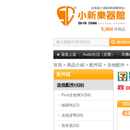
5,904
件商品
★ 最新上架
Audio生活（音響）
耳機
首頁
>
商品介紹
>
配件區
>
吉他配件
>
配件區
吉他配件(436)
0
Pick吉他彈片(54)
移調夾(27)
吉他背帶(20)
拾音器(32)