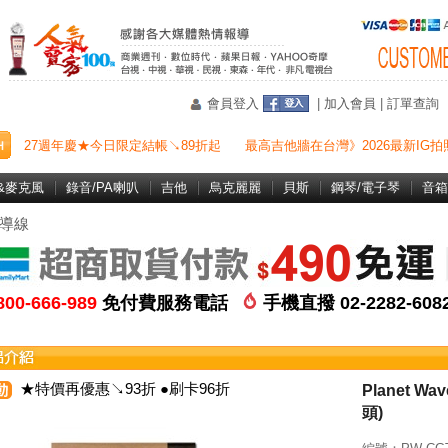
會員登入
|
加入會員
|
訂單查詢
27週年慶★今日限定結帳↘89折起
最高吉他牆在台灣》2026最新IG拍
&麥克風
錄音/PA喇叭
吉他
烏克麗麗
貝斯
鋼琴/電子琴
音箱
導線
800-666-989
免付費服務電話
手機直撥 02-2282-60
★特價再優惠↘93折 ●刷卡96折
Planet W
頭)