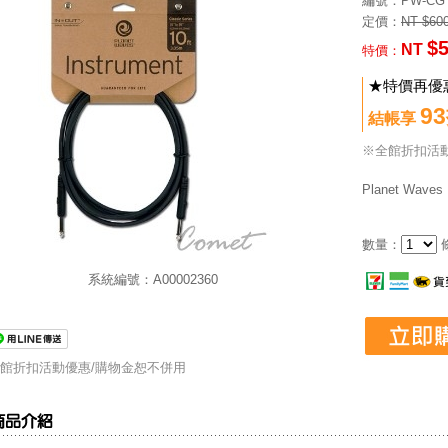
編號
：PW-CGT
定價：
NT $60
$
NT
特價：
★特價再優惠
9
結帳享
※全館折扣活
Planet Wav
數量：
系統編號：A00002360
館折扣活動優惠/購物金恕不併用