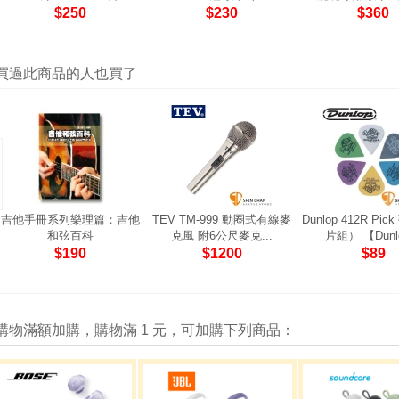
$250
$230
$360
買過此商品的人也買了
吉他手冊系列樂理篇：吉他
TEV TM-999 動圈式有線麥
Dunlop 412R Pi
和弦百科
克風 附6公尺麥克...
片組） 【Dunlo
$190
$1200
$89
購物滿額加購，購物滿 1 元，可加購下列商品：