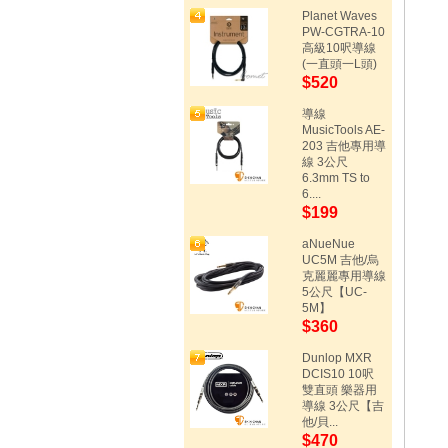
Planet Waves
PW-CGTRA-10
高級10呎導線
(一直頭一L頭)
$520
導線
MusicTools AE-
203 吉他專用導
線 3公尺
6.3mm TS to
6....
$199
aNueNue
UC5M 吉他/烏
克麗麗專用導線
5公尺【UC-
5M】
$360
Dunlop MXR
DCIS10 10呎
雙直頭 樂器用
導線 3公尺【吉
他/貝...
$470