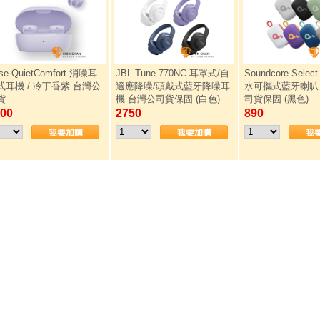
se QuietComfort 消噪耳
JBL Tune 770NC 耳罩式/自
Soundcore Select
式耳機 / 冷丁香紫 台灣公
適應降噪/頭戴式藍牙降噪耳
水可攜式藍牙喇叭 
貨
機 台灣公司貨保固 (白色)
司貨保固 (黑色)
00
2750
890