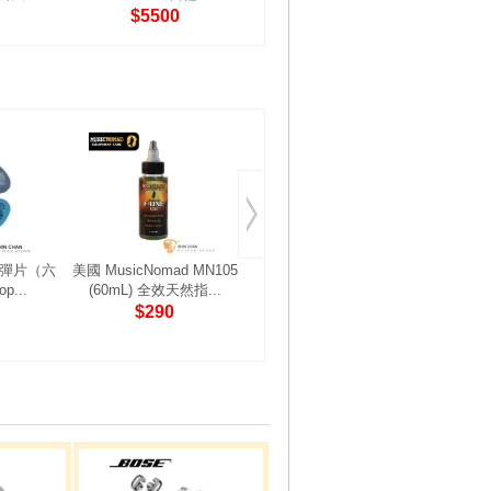
$5500
$6500
ck 彈片（六
美國 MusicNomad MN105
BOSS FV-50L音量踏板 (鍵
BOSS
p...
(60mL) 全效天然指...
盤用)
音/過
$290
$2280