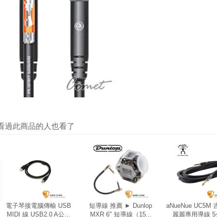
看過此商品的人也看了
電子琴接電腦傳輸 USB
短導線 推薦 ► Dunlop
aNueNue UC5M
MIDI 線 USB2.0 A公...
MXR 6" 短導線（15...
麗麗專用導線 5公