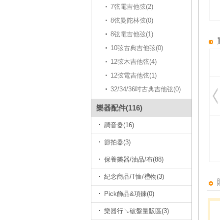
7弦電吉他弦(2)
8弦曼陀林弦(0)
8弦電吉他弦(1)
10弦古典吉他弦(0)
12弦木吉他弦(4)
12弦電吉他弦(1)
32/34/36吋古典吉他弦(0)
樂器配件(116)
調音器(16)
節拍器(3)
保養樂器/油品/布(88)
紀念商品/T恤/禮物(3)
Pick飾品&項鍊(0)
樂器行↘破盤量販區(3)