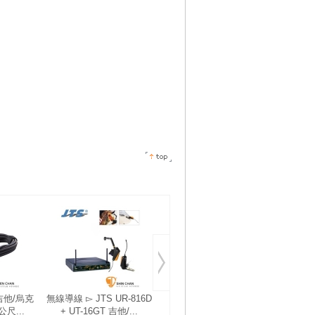
 吉他/烏克
無線導線 ▻ JTS UR-816D
無線導線 ► JTS UR-
Yama
尺...
+ UT-16GT 吉他/...
816DB + UT-16GT ...
器【