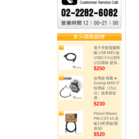
電子琴接電腦傳
輸 USB MIDI 線
USB2.0 A公對B
公訊號線 超強...
$250
短導線 推薦 ►
Dunlop MXR 6"
短導線（15公
分）效果器短
導...
$230
Planet Waves
PW-CGT-10 高
級10呎導線(雙
直頭)
$520