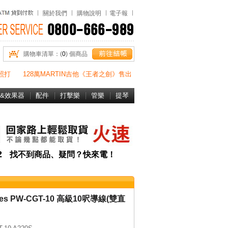
關於我們
購物說明
電子報
購物車清單：(
0
) 個商品
照打
128萬MARTIN吉他《王者之劍》售出
&效果器
配件
打擊樂
管樂
提琴
書&DVD
82
找不到商品、疑問？快來電！
aves PW-CGT-10 高級10呎導線(雙直