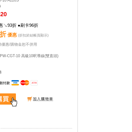
-10 A220S
0
520
↘93折 ●刷卡96折
3折
優惠
(折扣於結帳頁顯示)
動優惠/購物金恕不併用
es PW-CGT-10 高級10呎導線(雙直頭)
條