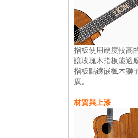
指板使用硬度較高
讓玫瑰木指板能適
指板點鑲嵌楓木獅子
廣。
材質與上漆