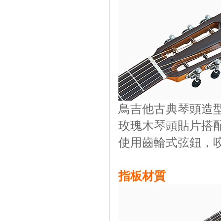
鳥吉他古典琴頭造
玫瑰木琴頭貼片搭配白
使用齒輪式弦鈕，
指板材質