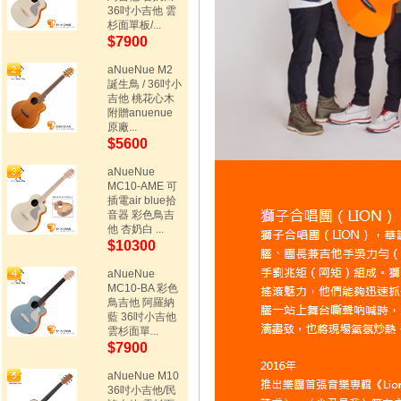
36吋小吉他 雲
杉面單板/...
$7900
aNueNue M2
誕生鳥 / 36吋小
吉他 桃花心木
附贈anuenue
原廠...
$5600
aNueNue
MC10-AME 可
插電air blue拾
音器 彩色鳥吉
他 杏奶白 ...
$10300
aNueNue
MC10-BA 彩色
鳥吉他 阿羅納
藍 36吋小吉他
雲杉面單...
$7900
aNueNue M10
36吋小吉他/民