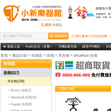
5,904
件商品
27週年慶★今日限定結帳↘
★ 最新上架
Audio生活（音響）
耳機&麥克風
錄音/PA喇叭
吉
首頁
>
商品介紹
>
吉他區
>
吉他
>
木吉他
>
aNueNue 吉他
吉他區
吉他(517)
0800-666-989
免付費
木吉他(339)
Bromo 吉他(7)
Neowood 吉他(15)
Fayate 吉他(8)