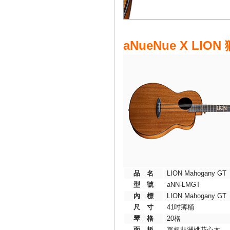
aNueNue X L
品 名
LION Mahogany GT
型 號
aNN-LMGT
內 標
LION Mahogany GT
尺 寸
41吋薄桶
琴 格
20格
面 板
單板非洲桃花心木