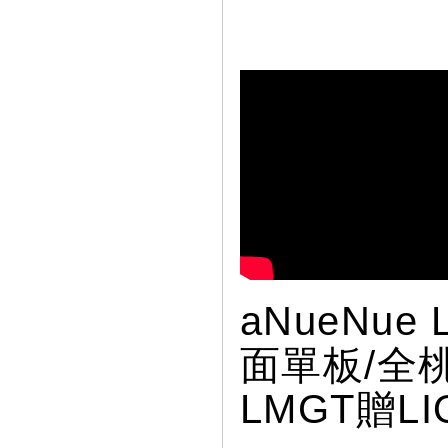
aNueNu
面單板/全
LMGT贈L