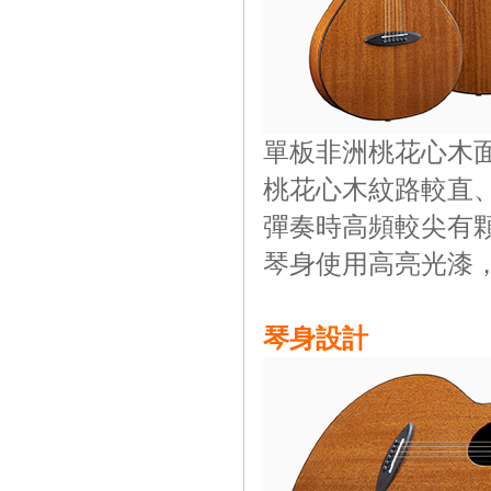
單板非洲桃花心木
桃花心木紋路較直
彈奏時高頻較尖有
琴身使用高亮光漆
琴身設計