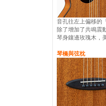
音孔往左上偏移的
除了增加了共鳴震
琴身鑲邊玫瑰木，
琴橋與弦枕