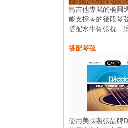
鳥吉他專屬的橢圓
能支撐琴的後段琴
搭配水牛骨弦枕，
搭配琴弦
使用美國製弦品牌D'