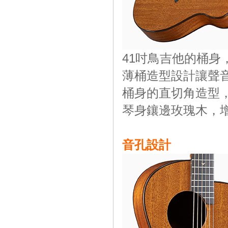
41吋鳥吉他的桶
薄桶造型設計讓聲
桶身的直切角造型
琴身鑲邊玫瑰木，
音孔設計