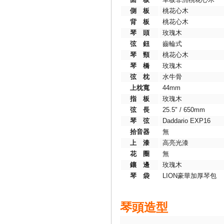
側 板
桃花心木
背 板
桃花心木
琴 頭
玫瑰木
弦 鈕
齒輪式
琴 頸
桃花心木
琴 橋
玫瑰木
弦 枕
水牛骨
上枕寬
44mm
指 板
玫瑰木
弦 長
25.5" / 650mm
琴 弦
Daddario EXP16
拾音器
無
上 漆
高亮光漆
花 圈
無
鑲 邊
玫瑰木
琴 袋
LION豪華加厚琴包
琴頭造型