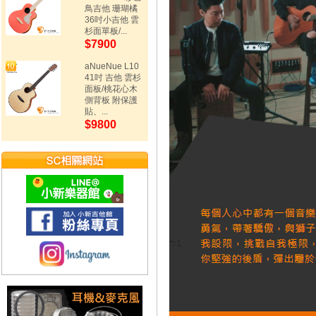
鳥吉他 珊瑚橘
36吋小吉他 雲
杉面單板/...
$7900
aNueNue L10
41吋 吉他 雲杉
面板/桃花心木
側背板 附保護
貼、...
$9800