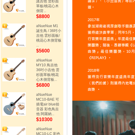
謠吉他 雲杉面
單板/桃花心木
側背...
$8800
aNueNue M1
誕生鳥 / 36吋小
吉他 雲杉面板/
桃花心木側背板
...
$5600
aNueNue
MY10 鳥吉他
36吋小吉他 雲
杉面單板/桃花
心木側背板...
$6800
aNueNue
MC10-BAE 可
插電air blue拾
音器 彩色鳥吉
他 阿羅納...
$10300
aNueNue
MC10-LC 彩色