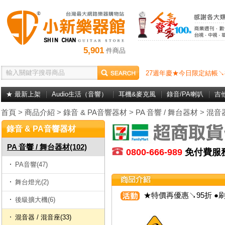
5,901
件商品
27週年慶★今日限定結帳↘
★ 最新上架
Audio生活（音響）
耳機&麥克風
錄音/PA喇叭
吉
首頁
>
商品介紹
>
錄音 & PA音響器材
>
PA 音響 / 舞台器材
>
混音器
錄音 & PA音響器材
PA 音響 / 舞台器材(102)
0800-666-989
免付費
PA音響(47)
舞台燈光(2)
★特價再優惠↘95折 ●刷
後級擴大機(6)
混音器 / 混音座(33)