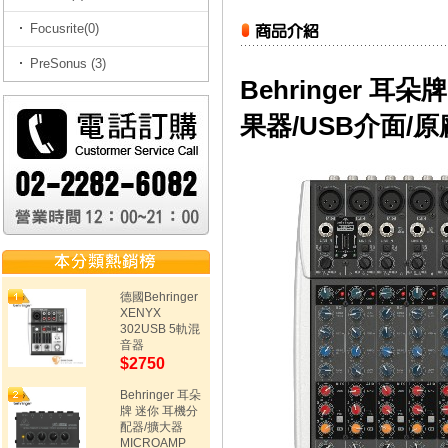
Focusrite(0)
PreSonus (3)
Behringer 耳
果器/USB介面/
德國Behringer
XENYX
302USB 5軌混
音器
$2750
Behringer 耳朵
牌 迷你 耳機分
配器/擴大器
MICROAMP