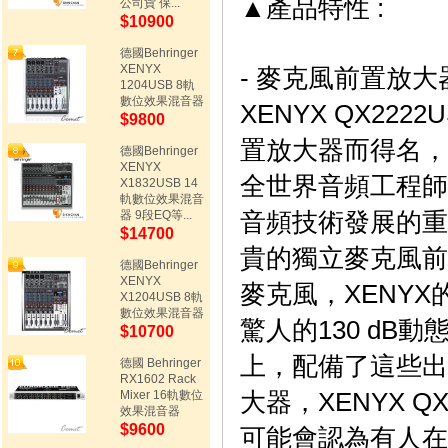
▲
產品特性 :
公司貨 保...
$10900
德國Behringer
XENYX
-
麥克風前置放大器
1204USB 8軌
數位效果混音器
XENYX QX22
$9800
置放大器而得名，
德國Behringer
XENYX
全世界音頻工程師
X1832USB 14
軌數位效果混音
音頻技術發展的重
器 9段EQ等...
$14700
貴的獨立麥克風前
德國Behringer
XENYX
麥克風，XENY
X1204USB 8軌
數位效果混音器
驚人的130 dB動
$10700
上，配備了這些出
德國 Behringer
RX1602 Rack
大器，XENYX
QX
Mixer 16軌數位
效果混音器
$9600
可能會認為有人在