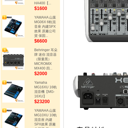
HA400【...
$1600
YAMAHA 山葉
MG06X 6軌混
音座 內建SPX
效果 原廠公司
貨 保固...
$6600
Behringer 耳朵
牌 迷你 混音器
（限量黑）
MICROMIX
MX400 四...
$2000
Yamaha
MG16XU 16軌
混音機【MG-
16XU】
$23200
YAMAHA 山葉
MG10XU 10軌
混音座 內建
SPX效果 原廠