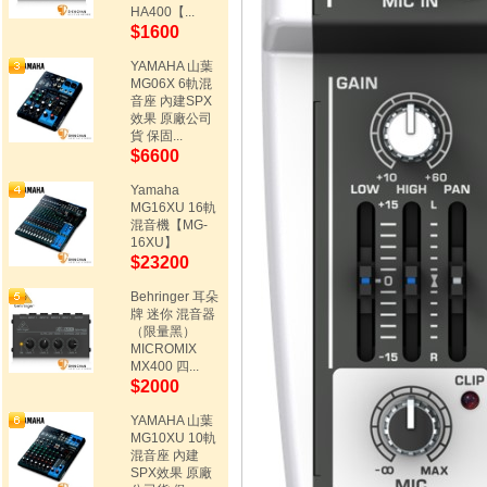
HA400【...
$1600
YAMAHA 山葉
MG06X 6軌混
音座 內建SPX
效果 原廠公司
貨 保固...
$6600
Yamaha
MG16XU 16軌
混音機【MG-
16XU】
$23200
Behringer 耳朵
牌 迷你 混音器
（限量黑）
MICROMIX
MX400 四...
$2000
YAMAHA 山葉
MG10XU 10軌
混音座 內建
SPX效果 原廠