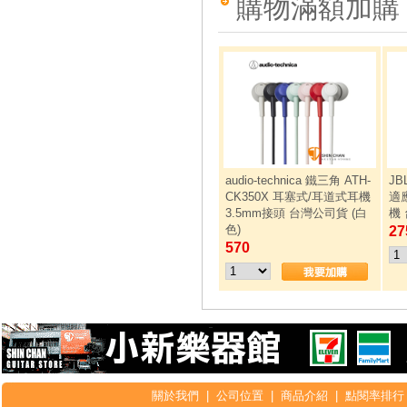
購物滿額加購
audio-technica 鐵三角 ATH-
JB
CK350X 耳塞式/耳道式耳機
適
3.5mm接頭 台灣公司貨 (白
機
色)
27
570
關於我們
|
公司位置
|
商品介紹
|
點閱率排行