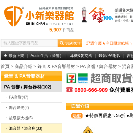
5,907
件商品
27週年慶★今日限定結帳↘
★ 最新上架
Audio生活（音響）
耳機&麥克風
錄音/PA喇叭
吉
首頁
>
商品介紹
>
錄音 & PA音響器材
>
PA 音響 / 舞台器材
>
混音器
錄音 & PA音響器材
PA 音響 / 舞台器材(102)
0800-666-989
免付費
PA音響(47)
舞台燈光(2)
★特價再優惠↘95折 ●刷
後級擴大機(6)
混音器 / 混音座(33)