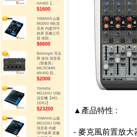
HA400【...
$1600
YAMAHA 山葉
MG06X 6軌混
音座 內建SPX
效果 原廠公司
貨 保固...
$6600
Behringer 耳朵
牌 迷你 混音器
（限量黑）
MICROMIX
MX400 四...
$2000
Yamaha
MG16XU 16軌
混音機【MG-
16XU】
▲
產品特性 :
$23200
YAMAHA 山葉
MG10XU 10軌
混音座 內建
-
麥克風前置放大器
SPX效果 原廠