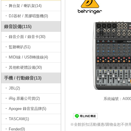
舞台架 / 喇叭架(14)
DJ器材 / 黑膠唱盤機(0)
錄音設備(115)
錄音介面 / 錄音卡(30)
監聽喇叭(51)
MIDI線 / USB轉接線(4)
其他軟硬體設備(30)
手機 / 行動錄音(13)
JBL(2)
iRig 原廠公司貨(2)
系統編號：A0001
Apogee 錄音室品牌(5)
TASCAM(1)
※全館折扣活動優惠/購物金恕不併
Fender(0)