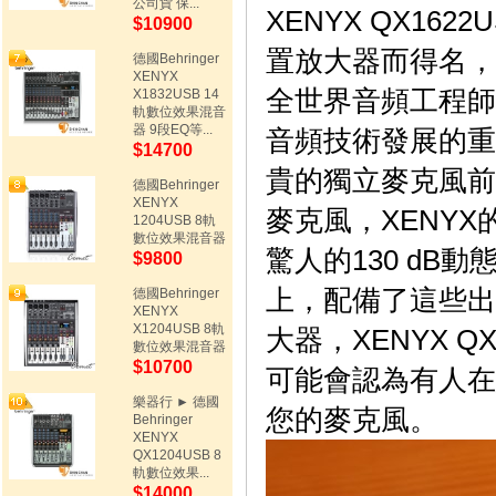
公司貨 保...
XENYX QX16
$10900
置放大器而得名，
德國Behringer
XENYX
全世界音頻工程師
X1832USB 14
軌數位效果混音
器 9段EQ等...
音頻技術發展的重
$14700
貴的獨立麥克風前
德國Behringer
XENYX
麥克風，XENY
1204USB 8軌
數位效果混音器
驚人的130 dB動
$9800
上，配備了這些出
德國Behringer
XENYX
X1204USB 8軌
大器，XENYX 
數位效果混音器
$10700
可能會認為有人在
樂器行 ► 德國
您
的麥克風。
Behringer
XENYX
QX1204USB 8
軌數位效果...
$14000