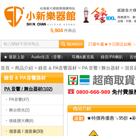
5,904
件商品
27週年慶★今日限定結帳↘
★ 最新上架
Audio生活（音響）
耳機&麥克風
錄音/PA喇叭
吉
首頁
>
商品介紹
>
錄音 & PA音響器材
>
PA 音響 / 舞台器材
>
混音器
錄音 & PA音響器材
PA 音響 / 舞台器材(102)
0800-666-989
免付費
PA音響(47)
舞台燈光(2)
★特價再優惠↘95折 ●刷
後級擴大機(6)
混音器 / 混音座(33)