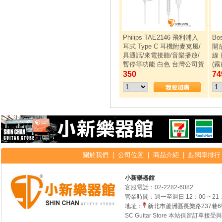
Philips TAE2146 飛利浦入
Bos
耳式 Type C 耳機附麥克風/
開放
具通話/來電接聽/音樂播放/
線
暫停等功能 白色 台灣公司貨
(霧
350
74
關於我們
|
公司位置
|
商品介紹
|
點閱率排行
小新樂器館
客服電話：
02-2282-6082
營業時間：週一至週日 12：00 ~ 21
地址：
新北市蘆洲區長樂路237巷
SC Guitar Store 本站保留訂單接