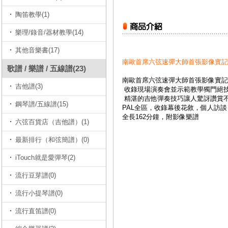
陶笛教學(1)
樂理/錄音/器材教學(14)
其他音樂書(17)
南歐首席六弦速彈大師首張影像實記 DVD【Gonc
歌譜 / 樂譜 / 五線譜(23)
南歐首席六弦速彈大師首張影像實記
吉他譜(3)
收錄現場演奏會並示範教學獨門絕
精湛的吉他彈奏技巧讓人驚訝讚賞
鋼琴譜/五線譜(15)
PAL全區，收錄幕後花敘，個人訪談
全長162分鐘，附影像樂譜
六弦百貨店（吉他譜）(1)
最新排行（和弦簡譜）(0)
iTouch就是愛彈琴(2)
流行豆芽譜(0)
流行小提琴譜(0)
流行直笛譜(0)