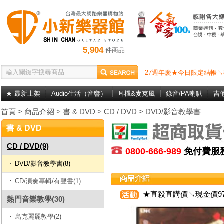
5,904
件商品
27週年慶★今日限定結帳↘
★ 最新上架
Audio生活（音響）
耳機&麥克風
錄音/PA喇叭
吉
首頁
>
商品介紹
>
書 & DVD
>
CD / DVD
>
DVD/影音教學書
書 & DVD
CD / DVD(9)
0800-666-989
免付費
DVD/影音教學書(8)
CD/演奏專輯/有聲書(1)
★直殺直購價↘現金價97
熱門音樂教學(30)
烏克麗麗教學(2)