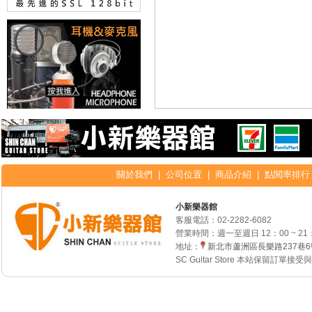
關於我們
|
公司位置
|
商品介紹
|
點閱率排行
小新樂器館
客服電話：
02-2282-6082
營業時間：週一至週日 12：00 ~ 21
地址：
新北市蘆洲區長樂路237巷
SC Guitar Store 本站保留訂單接