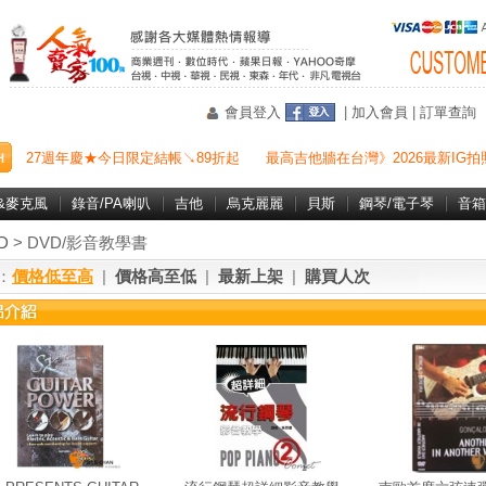
會員登入
|
加入會員
|
訂單查詢
27週年慶★今日限定結帳↘89折起
最高吉他牆在台灣》2026最新IG拍
&麥克風
錄音/PA喇叭
吉他
烏克麗麗
貝斯
鋼琴/電子琴
音箱
D
> DVD/影音教學書
：
價格低至高
|
價格高至低
|
最新上架
|
購買人次