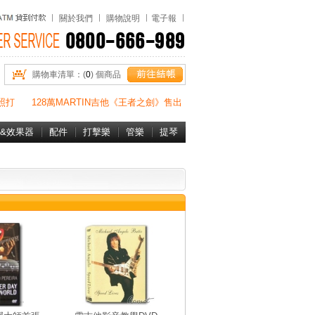
關於我們
購物說明
電子報
購物車清單：(
0
) 個商品
照打
128萬MARTIN吉他《王者之劍》售出
&效果器
配件
打擊樂
管樂
提琴
書&DVD