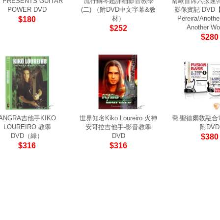
 PRESENTS GUITAR
流行鋼琴超詳細影音教學
南歐首席六弦速
POWER DVD
(二) （附DVD中文字幕&教
影像實記 DVD【G
材）
Pereira/Anothe
$180
Another Wo
$252
$280
ANGRA吉他手KIKO
世界知名Kiko Loureiro 火神
喬‧聖德爾敎融合
LOUREIRO 教學
安哥拉吉他手-影音教學
附DVD
DVD（綠）
DVD
$380
$316
$316