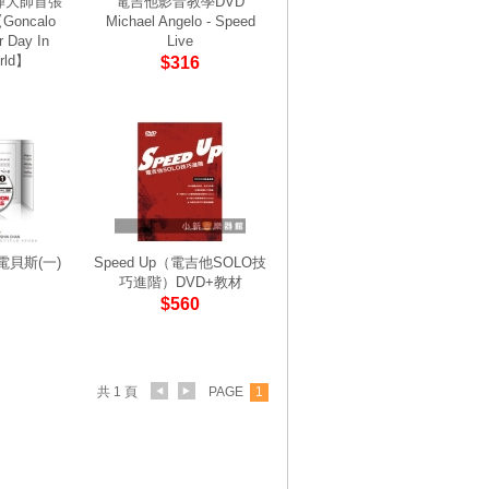
彈大師首張
電吉他影音教學DVD
oncalo
Michael Angelo - Speed
r Day In
Live
rld】
$316
電貝斯(一)
Speed Up（電吉他SOLO技
巧進階）DVD+教材
$560
共 1 頁
PAGE
1